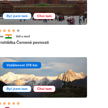
Byl jsem tam
Chci tam
sie
Dillí a okolí
rohlídka Červené pevnosti
Vzdálenost 378 km
Byl jsem tam
Chci tam