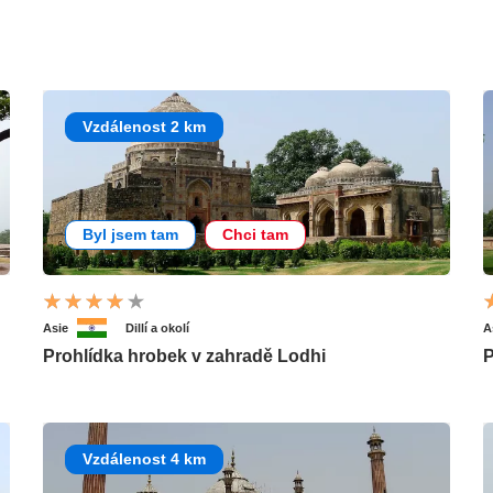
Vzdálenost 2 km
Byl jsem tam
Chci tam
Asie
Dillí a okolí
A
Prohlídka hrobek v zahradě Lodhi
P
Vzdálenost 4 km