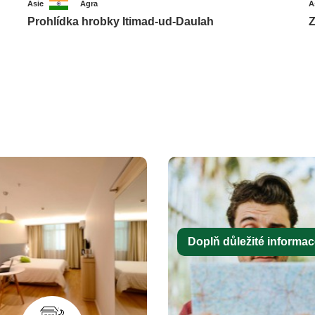
Asie
Ágra
A
Prohlídka hrobky Itimad-ud-Daulah
Z
Doplň důležité informace