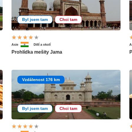
Byl jsem tam
Chci tam
Asie
Dillí a okolí
A
Prohlídka mešity Jama
P
Vzdálenost 176 km
Byl jsem tam
Chci tam