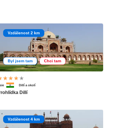
Vzdálenost 2 km
Byl jsem tam
Chci tam
sie
Dillí a okolí
rohlídka Dillí
Vzdálenost 4 km