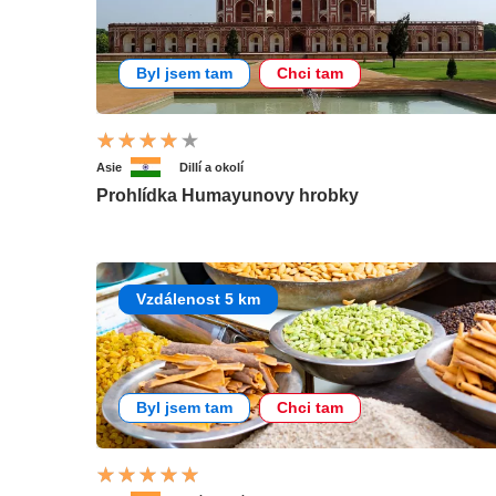
Byl jsem tam
Chci tam
Asie
Dillí a okolí
Prohlídka Humayunovy hrobky
Vzdálenost 5 km
Byl jsem tam
Chci tam