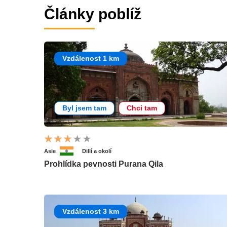
Články poblíž
Vzdálenost 1 km
Byl jsem tam
Chci tam
Asie
Dillí a okolí
Prohlídka pevnosti Purana Qila
Vzdálenost 3 km