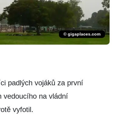
© gigaplaces.com
ci padlých vojáků za první
h vedoucího na vládní
tě vyfotil.