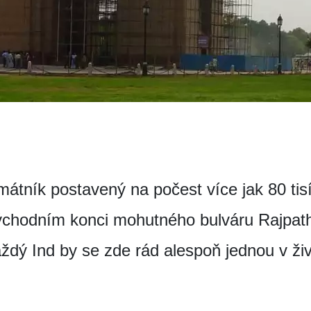
mátník postavený na počest více jak 80 tisí
východním konci mohutného bulváru Rajpat
dý Ind by se zde rád alespoň jednou v živo