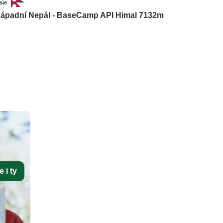
sie
ápadní Nepál - BaseCamp API Himal 7132m
 i ty