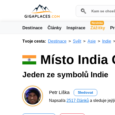
Novinka
Destinace
Články
Inspirace
Zážitky
Pr
Tvoje cesta:
Destinace
Svět
Asie
Indie
Místo India
Jeden ze symbolů Indie
Petr Liška
Sledovat
Napsal/a
2517 článků
a sleduje jej/