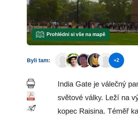
Prohlédni si vše na mapě
Byli tam:
+2
India Gate je válečný pa
světové války. Leží na 
kopec Raisina. Téměř kaž