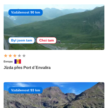
Vzdálenost 90 km
Byl jsem tam
Chci tam
Evropa
Jízda přes Port d´Envalira
Vzdálenost 93 km