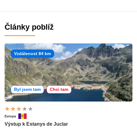
Články poblíž
Vzdálenost 84 km
Byl jsem tam
Chci tam
Evropa
Výstup k Estanys de Juclar