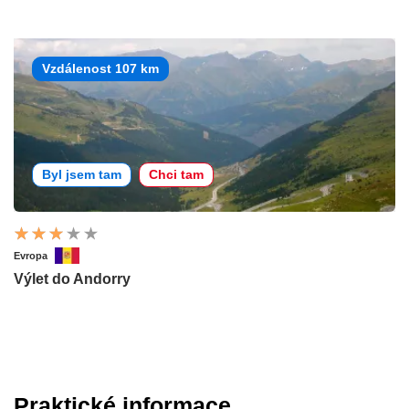
Vzdálenost 107 km
Byl jsem tam
Chci tam
Evropa
Výlet do Andorry
Praktické informace