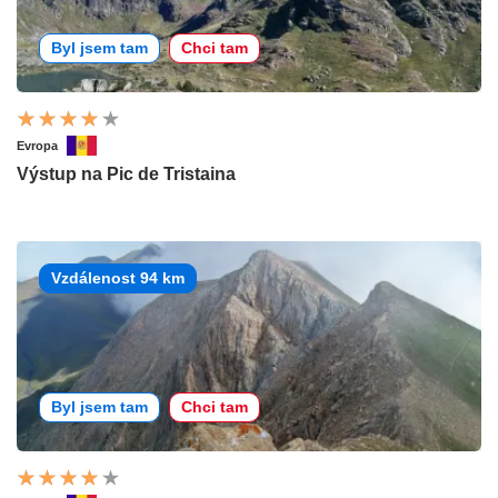
Byl jsem tam
Chci tam
Evropa
Výstup na Pic de Tristaina
Vzdálenost 94 km
Byl jsem tam
Chci tam