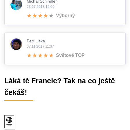
Michal Schindler
23.07.2018 12:00
Výborný
Petr Liška
07.11.2017 11:37
Světové TOP
Láká tě Francie? Tak na co ještě
čekáš!