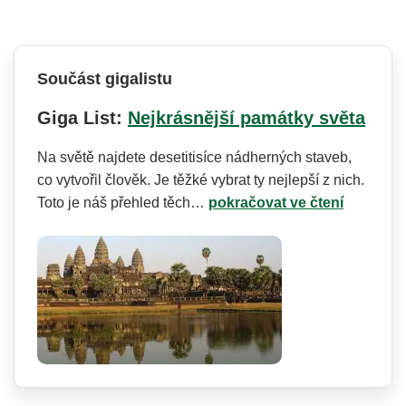
Součást gigalistu
Giga List:
Nejkrásnější památky světa
Na světě najdete desetitisíce nádherných staveb,
co vytvořil člověk. Je těžké vybrat ty nejlepší z nich.
Toto je náš přehled těch…
pokračovat ve čtení