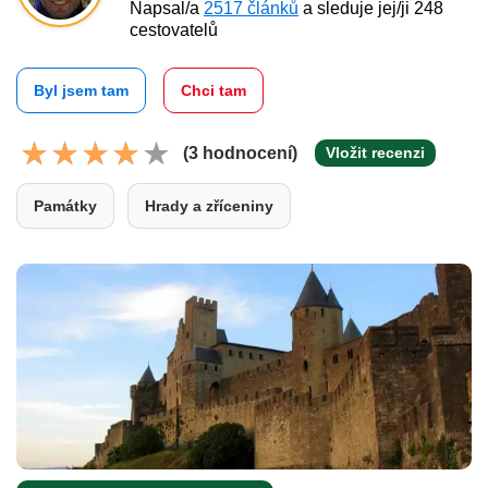
Napsal/a
2517 článků
a sleduje jej/ji 248
cestovatelů
Byl jsem tam
Chci tam
(3 hodnocení)
Vložit recenzi
Památky
Hrady a zříceniny