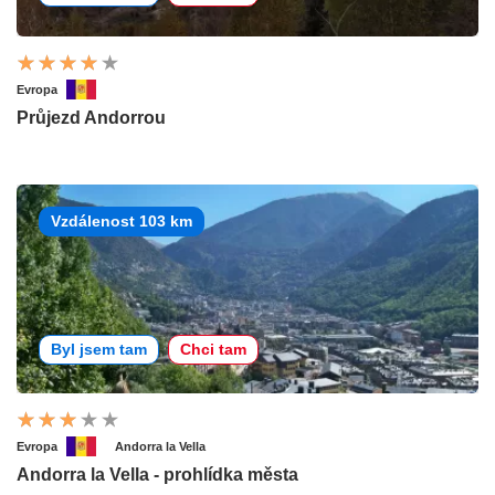
Evropa
Průjezd Andorrou
Vzdálenost 103 km
Byl jsem tam
Chci tam
Evropa
Andorra la Vella
Andorra la Vella - prohlídka města