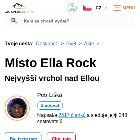
CZ
MENU
Tvoje cesta:
Destinace
Svět
Asie
Místo Ella Rock
Nejvyšší vrchol nad Ellou
Petr Liška
Sledovat
Napsal/a
2517 článků
a sleduje jej/ji 248
cestovatelů
Byl jsem tam
Chci tam