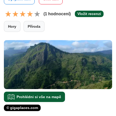
(1 hodnocení)
Vložit recenzi
Hory
Příroda
Prohlédni si vše na mapě
© gigaplaces.com