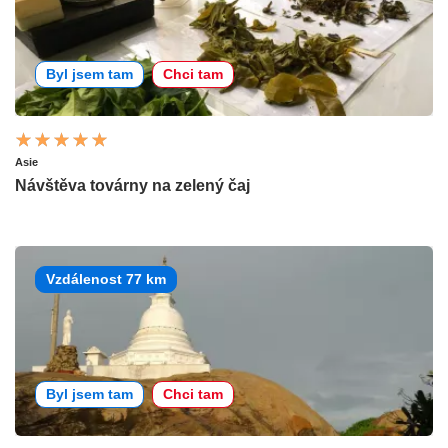
Byl jsem tam
Chci tam
Asie
Návštěva továrny na zelený čaj
Vzdálenost 77 km
Byl jsem tam
Chci tam