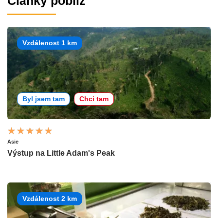
Články poblíž
Vzdálenost 1 km
Byl jsem tam
Chci tam
Asie
Výstup na Little Adam's Peak
Vzdálenost 2 km