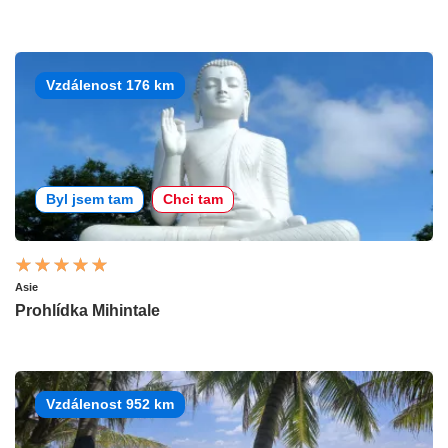
Vzdálenost 176 km
Byl jsem tam
Chci tam
Asie
Prohlídka Mihintale
Vzdálenost 952 km