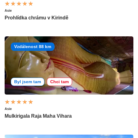
Asie
Prohlídka chrámu v Kirindě
Vzdálenost 88 km
Byl jsem tam
Chci tam
Asie
Mulkirigala Raja Maha Vihara