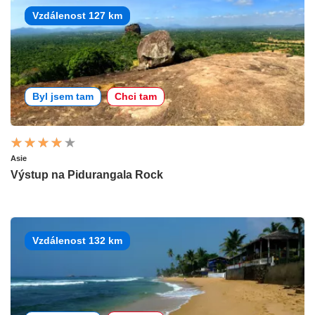
Vzdálenost 127 km
Byl jsem tam
Chci tam
Asie
Výstup na Pidurangala Rock
Vzdálenost 132 km