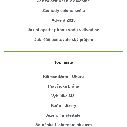
Jak založit oheň v divočině
Záchody celého světa
Advent 2019
Jak si opatřit pitnou vodu v divočine
Jak léčit cestovatelský průjem
Top místa
Kilimandžáro - Uhuru
Pravčická brána
Vyhlídka Máj
Kaňon Jizery
Jezero Finstertaler
Soutěska Lichtensteinklamm