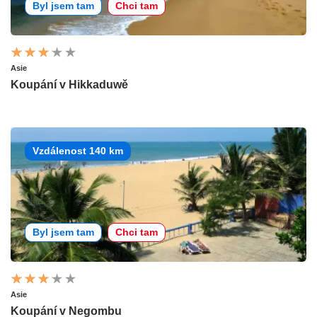
Byl jsem tam
Chci tam
Asie
Koupání v Hikkaduwě
Vzdálenost 140 km
Byl jsem tam
Chci tam
Asie
Koupání v Negombu