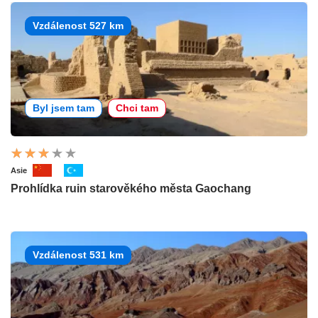
Vzdálenost 527 km
Byl jsem tam
Chci tam
Asie
Prohlídka ruin starověkého města Gaochang
Vzdálenost 531 km