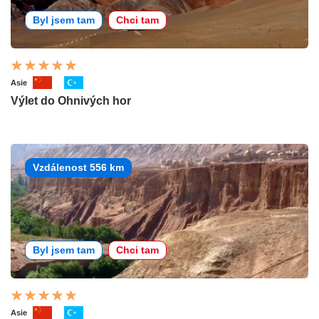
Byl jsem tam
Chci tam
Asie
Výlet do Ohnivých hor
Vzdálenost 556 km
Byl jsem tam
Chci tam
Asie