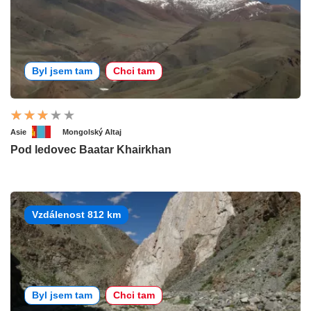
Byl jsem tam
Chci tam
Asie
Mongolský Altaj
Pod ledovec Baatar Khairkhan
Vzdálenost 812 km
Byl jsem tam
Chci tam