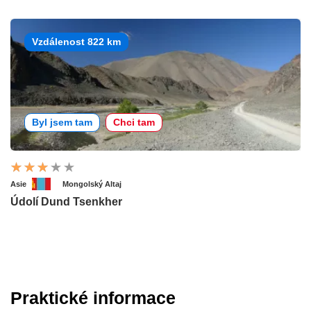
Vzdálenost 822 km
Byl jsem tam
Chci tam
Asie
Mongolský Altaj
Údolí Dund Tsenkher
Praktické informace