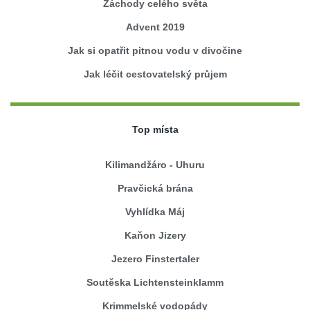
Záchody celého světa
Advent 2019
Jak si opatřit pitnou vodu v divočine
Jak léčit cestovatelský průjem
Top místa
Kilimandžáro - Uhuru
Pravčická brána
Vyhlídka Máj
Kaňon Jizery
Jezero Finstertaler
Soutěska Lichtensteinklamm
Krimmelské vodopády