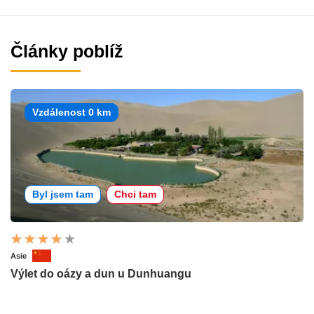
Články poblíž
Vzdálenost 0 km
Byl jsem tam
Chci tam
Asie
Výlet do oázy a dun u Dunhuangu