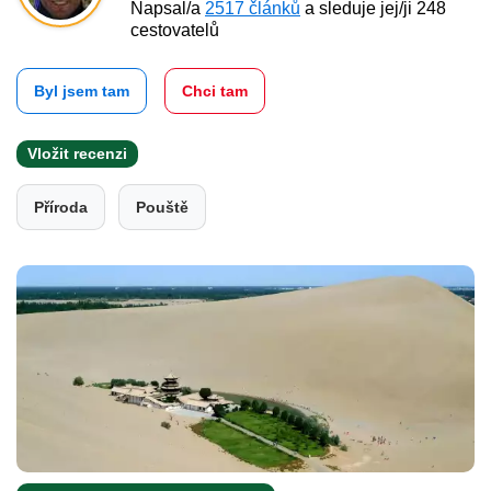
Napsal/a
2517 článků
a sleduje jej/ji 248
cestovatelů
Byl jsem tam
Chci tam
Vložit recenzi
Příroda
Pouště