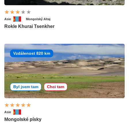
Asie
Mongolský Altaj
Rokle Khurai Tsenkher
Vzdálenost 820 km
Byl jsem tam
Chci tam
Asie
Mongolské písky