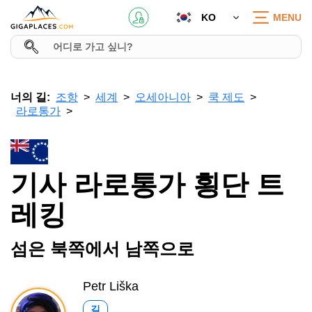
KO
MENU
너의 길:
조항
세계
오세아니아
쿡 제도
라로통가
기사 라로통가 횡단 트
레킹
섬은 북쪽에서 남쪽으로
Petr Liška
길