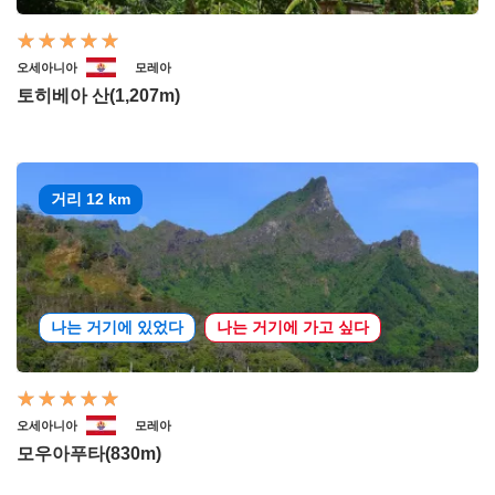
오세아니아
모레아
토히베아 산(1,207m)
거리 12 km
나는 거기에 있었다
나는 거기에 가고 싶다
오세아니아
모레아
모우아푸타(830m)