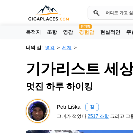
진기함
목적지
조항
영감
경험담
현실적인
주
너의 길:
영감
세계
기가리스트 세상
멋진 하루 하이킹
Petr Liška
길
그녀가 적었다
2517 조항
그리고 그를