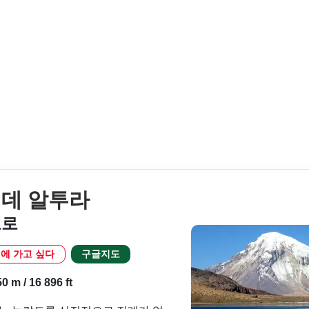
 데 알투라
호로
에 가고 싶다
구글지도
 m / 16 896 ft