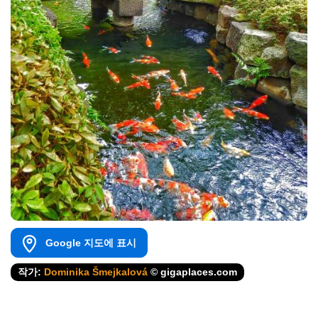
Google 지도에 표시
작가:
Dominika Šmejkalová
© gigaplaces.com