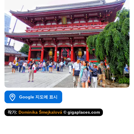
Google 지도에 표시
작가:
Dominika Šmejkalová
© gigaplaces.com