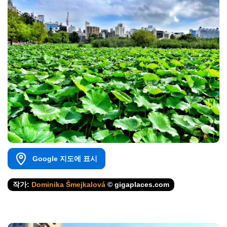
Google 지도에 표시
작가:
Dominika Šmejkalová
© gigaplaces.com