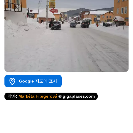
Google 지도에 표시
작가:
Markéta Fibigerová
© gigaplaces.com