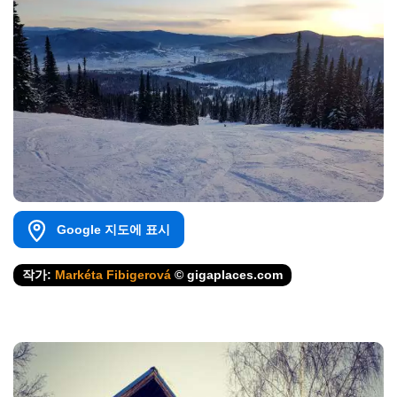
Google 지도에 표시
작가:
Markéta Fibigerová
© gigaplaces.com