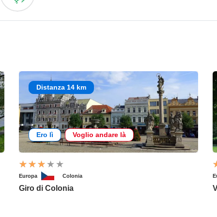
Distanza 14 km
Ero lì
Voglio andare là
Europa
Colonia
E
Giro di Colonia
V