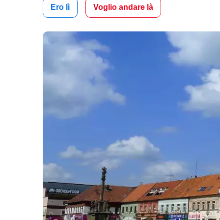
Ero lì
Voglio andare là