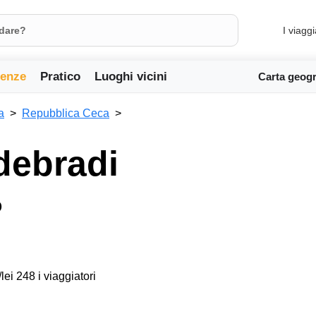
I viaggi
ienze
Pratico
Luoghi vicini
Carta geogr
a
Repubblica Ceca
debradi
o
lei 248 i viaggiatori