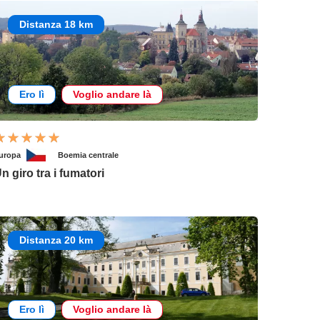
Distanza 18 km
Ero lì
Voglio andare là
uropa
Boemia centrale
n giro tra i fumatori
Distanza 20 km
Ero lì
Voglio andare là