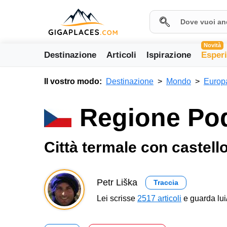
Novità
Destinazione
Articoli
Ispirazione
Esper
Il vostro modo:
Destinazione
Mondo
Europ
Regione Po
Città termale con castell
Petr Liška
Traccia
Lei scrisse
2517 articoli
e guarda lui/