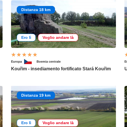
Distanza 18 km
Ero lì
Voglio andare là
Europa
Boemia centrale
E
Kouřim - insediamento fortificato Stará Kouřim
U
Distanza 19 km
Ero lì
Voglio andare là