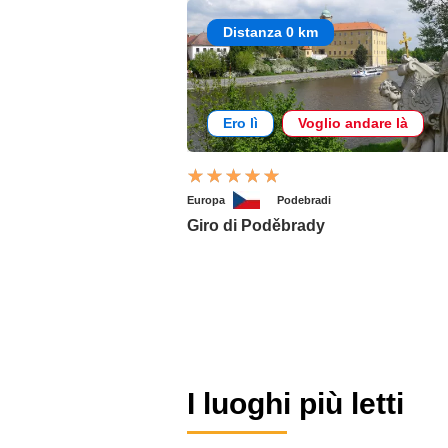
Distanza 0 km
Ero lì
Voglio andare là
Europa
Podebradi
Giro di Poděbrady
I luoghi più letti