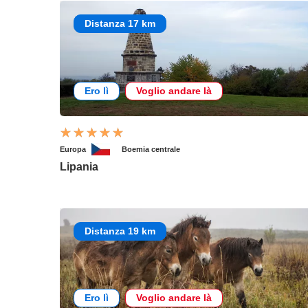
Distanza 17 km
Ero lì
Voglio andare là
Europa
Boemia centrale
Lipania
Distanza 19 km
Ero lì
Voglio andare là