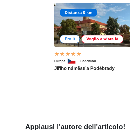
Distanza 0 km
Ero lì
Voglio andare là
Europa
Podebradi
Jiřího náměstí a Poděbrady
Applausi l'autore dell'articolo!