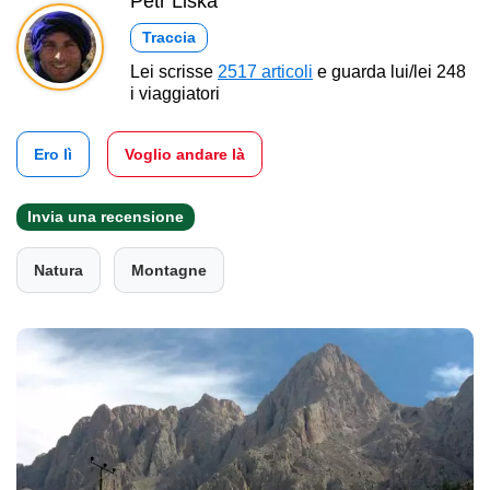
Petr Liška
Traccia
Lei scrisse
2517 articoli
e guarda lui/lei 248
i viaggiatori
Ero lì
Voglio andare là
Invia una recensione
Natura
Montagne