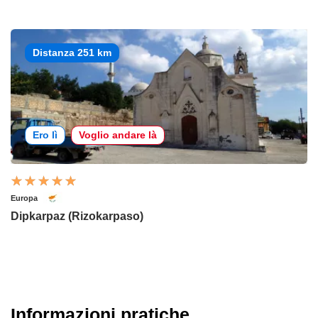
Distanza 251 km
Ero lì
Voglio andare là
Europa
Dipkarpaz (Rizokarpaso)
Informazioni pratiche