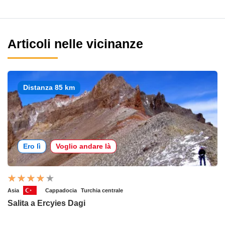
Articoli nelle vicinanze
Distanza 85 km
Ero lì
Voglio andare là
Asia
Cappadocia
Turchia centrale
Salita a Ercyies Dagi