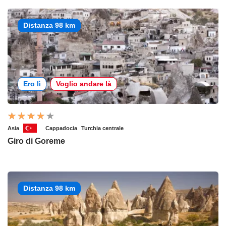
Distanza 98 km
Ero lì
Voglio andare là
Asia
Cappadocia
Turchia centrale
Giro di Goreme
Distanza 98 km