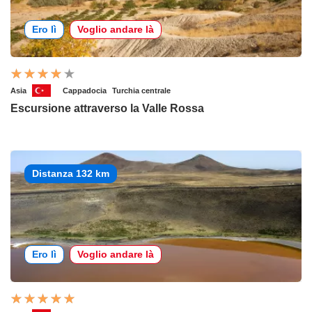
Ero lì
Voglio andare là
Asia
Cappadocia
Turchia centrale
Escursione attraverso la Valle Rossa
Distanza 132 km
Ero lì
Voglio andare là