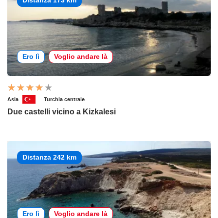
Ero lì
Voglio andare là
Asia
Turchia centrale
Due castelli vicino a Kizkalesi
Distanza 242 km
Ero lì
Voglio andare là