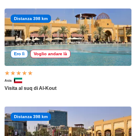
Distanza 398 km
Ero lì
Voglio andare là
Asia
Visita al suq di Al-Kout
Distanza 398 km