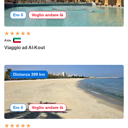
Ero lì
Voglio andare là
Asia
Viaggio ad Al-Kout
Distanza 399 km
Ero lì
Voglio andare là