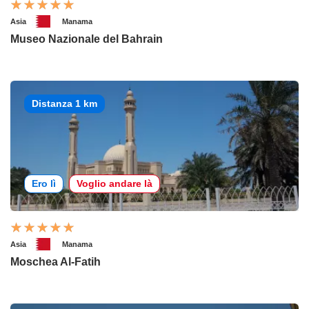
Asia
Manama
Museo Nazionale del Bahrain
Distanza 1 km
Ero lì
Voglio andare là
Asia
Manama
Moschea Al-Fatih