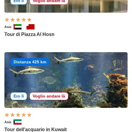
Ero lì
Voglio andare là
Asia
Tour di Piazza Al Hosn
Distanza 425 km
Ero lì
Voglio andare là
Asia
Tour dell'acquario in Kuwait