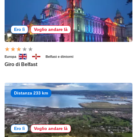
Ero lì
Voglio andare là
Europa
Belfast e dintorni
Giro di Belfast
Distanza 233 km
Ero lì
Voglio andare là