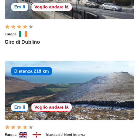
Ero lì
Voglio andare là
Europa
Giro di Dublino
Distanza 218 km
Ero lì
Voglio andare là
Europa
Irlanda del Nord interna