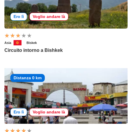
Ero lì
Voglio andare là
Asia
Biskek
Circuito intorno a Bishkek
Distanza 0 km
Ero lì
Voglio andare là