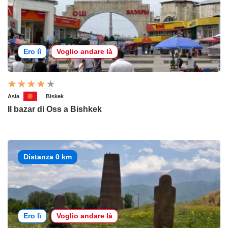
Ero lì
Voglio andare là
Asia
Biskek
Il bazar di Oss a Bishkek
Distanza 0 km
Ero lì
Voglio andare là