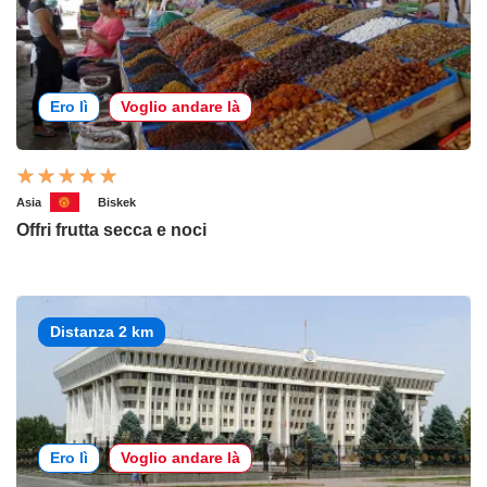
Ero lì
Voglio andare là
Asia
Biskek
Offri frutta secca e noci
Distanza 2 km
Ero lì
Voglio andare là