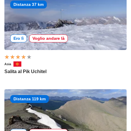
Distanza 37 km
Ero lì
Voglio andare là
Asia
Salita al Pik Uchitel
Distanza 119 km