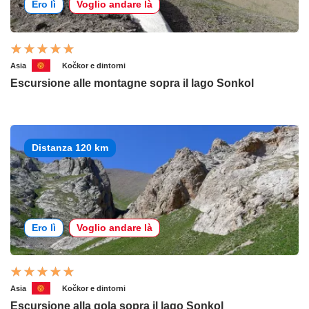
Ero lì
Voglio andare là
Asia
Kočkor e dintorni
Escursione alle montagne sopra il lago Sonkol
Distanza 120 km
Ero lì
Voglio andare là
Asia
Kočkor e dintorni
Escursione alla gola sopra il lago Sonkol