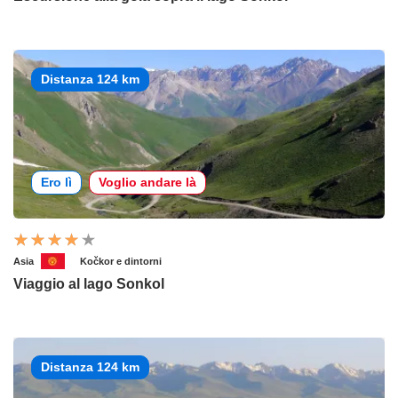
Distanza 124 km
Ero lì
Voglio andare là
Asia
Kočkor e dintorni
Viaggio al lago Sonkol
Distanza 124 km