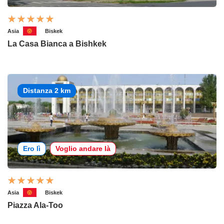
Asia
Biskek
La Casa Bianca a Bishkek
Distanza 2 km
Ero lì
Voglio andare là
Asia
Biskek
Piazza Ala-Too