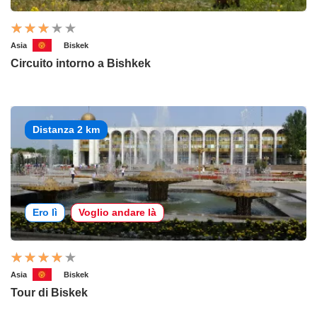
Asia
Biskek
Circuito intorno a Bishkek
Distanza 2 km
Ero lì
Voglio andare là
Asia
Biskek
Tour di Biskek