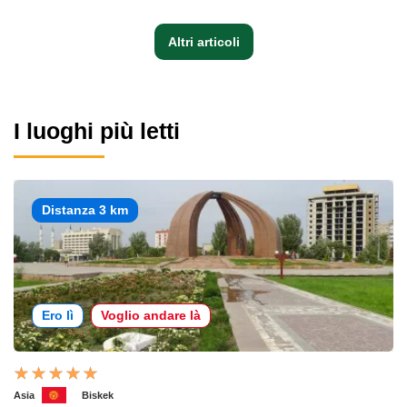
Altri articoli
I luoghi più letti
Distanza 3 km
Ero lì
Voglio andare là
Asia
Biskek