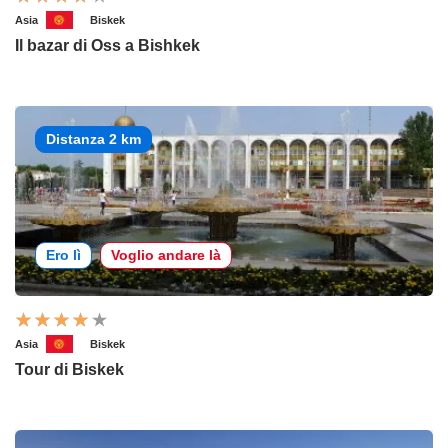
Asia
Biskek
Il bazar di Oss a Bishkek
Distanza 2 km
Ero lì
Voglio andare là
Asia
Biskek
Tour di Biskek