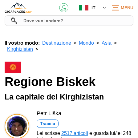
IT
MENU
Il vostro modo:
Destinazione
Mondo
Asia
Kirghizistan
Regione Biskek
La capitale del Kirghizistan
Petr Liška
Traccia
Lei scrisse
2517 articoli
e guarda lui/lei 248