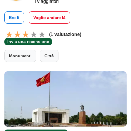
i viaggiatori
Ero lì
Voglio andare là
(1 valutazione)
Invia una recensione
Monumenti
Città