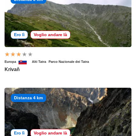
Ero lì
Voglio andare là
Europa
Alti Tatra
Parco Nazionale dei Tatra
Krivaň
Distanza 4 km
Ero lì
Voglio andare là