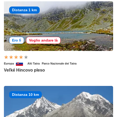
Distanza 1 km
Ero lì
Voglio andare là
Europa
Alti Tatra
Parco Nazionale dei Tatra
Veľké Hincovo pleso
Distanza 10 km