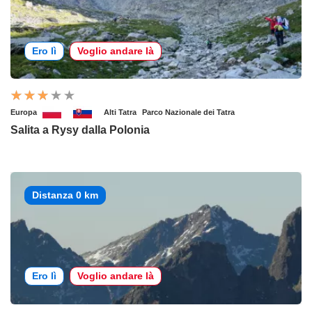
Ero lì
Voglio andare là
Europa
Alti Tatra
Parco Nazionale dei Tatra
Salita a Rysy dalla Polonia
Distanza 0 km
Ero lì
Voglio andare là