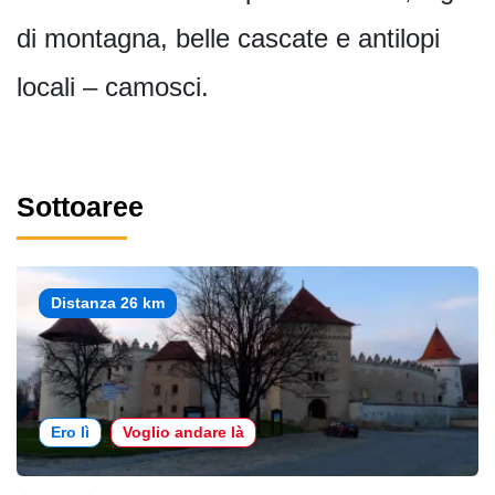
di montagna, belle cascate e antilopi
locali – camosci.
Sottoaree
Distanza 26 km
Ero lì
Voglio andare là