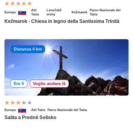
Alti
Levočské
Parco Nazionale dei
Europa
Kežmarok
Tatra
vrchy
Tatra
Kežmarok - Chiesa in legno della Santissima Trinità
Distanza 4 km
Ero lì
Voglio andare là
Europa
Alti Tatra
Parco Nazionale dei Tatra
Salita a Predné Solisko