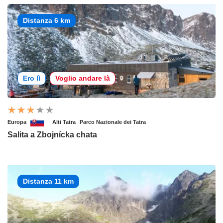
Distanza 6 km
Ero lì
Voglio andare là
Europa
Alti Tatra
Parco Nazionale dei Tatra
Salita a Zbojnícka chata
Distanza 11 km