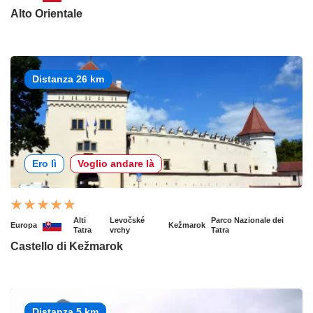
Alto Orientale
Distanza 26 km
Ero lì
Voglio andare là
Alti
Levočské
Parco Nazionale dei
Europa
Kežmarok
Tatra
vrchy
Tatra
Castello di Kežmarok
Distanza 5 km