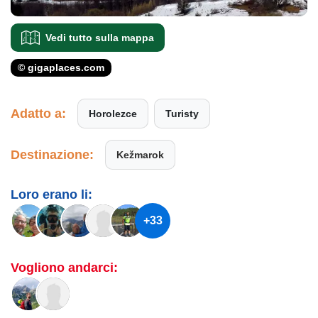
Vedi tutto sulla mappa
© gigaplaces.com
Adatto a:
Horolezce
Turisty
Destinazione:
Kežmarok
Loro erano li:
+33
Vogliono andarci: