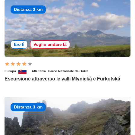
Distanza 3 km
Ero lì
Voglio andare là
Europa
Alti Tatra
Parco Nazionale dei Tatra
Escursione attraverso le valli Mlynická e Furkotská
Distanza 3 km