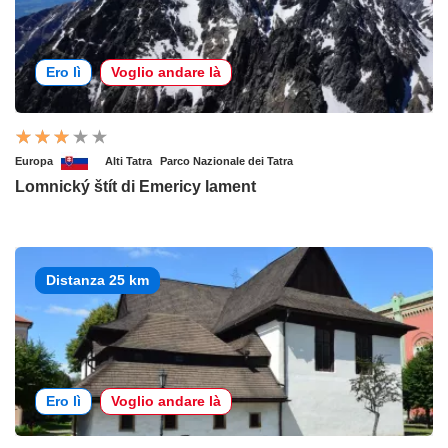
Ero lì
Voglio andare là
Europa
Alti Tatra
Parco Nazionale dei Tatra
Lomnický štít di Emericy lament
Distanza 25 km
Ero lì
Voglio andare là