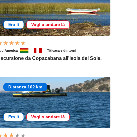
Ero lì
Voglio andare là
ud America
Titicaca e dintorni
scursione da Copacabana all'isola del Sole.
Distanza 102 km
Ero lì
Voglio andare là