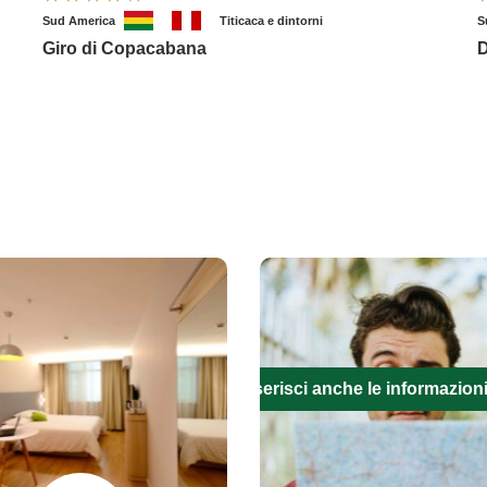
Sud America
Titicaca e dintorni
S
Giro di Copacabana
D
Inserisci anche le informazion