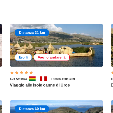
Distanza 31 km
Ero lì
Voglio andare là
Sud America
Titicaca e dintorni
S
Viaggio alle isole canne di Uros
E
Distanza 60 km