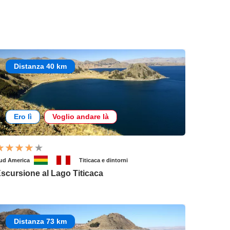
Distanza 40 km
Ero lì
Voglio andare là
ud America
Titicaca e dintorni
scursione al Lago Titicaca
Distanza 73 km