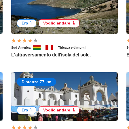
Ero lì
Voglio andare là
Sud America
Titicaca e dintorni
S
L'attraversamento dell'isola del sole.
E
Distanza 77 km
Ero lì
Voglio andare là