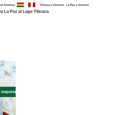
ud America
Titicaca e dintorni
La Paz e dintorni
a La Paz al Lago Titicaca
i importanti