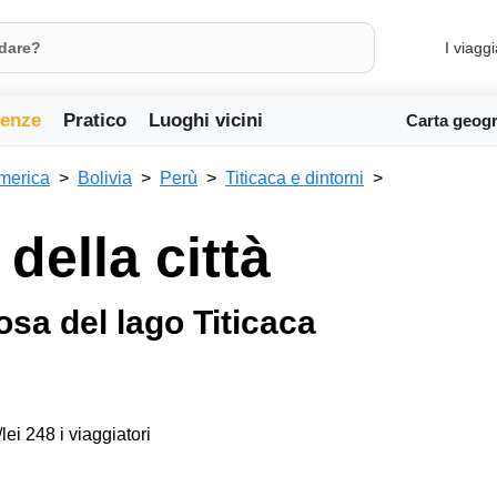
I viaggi
ienze
Pratico
Luoghi vicini
Carta geogr
merica
Bolivia
Perù
Titicaca e dintorni
della città
sa del lago Titicaca
lei 248 i viaggiatori