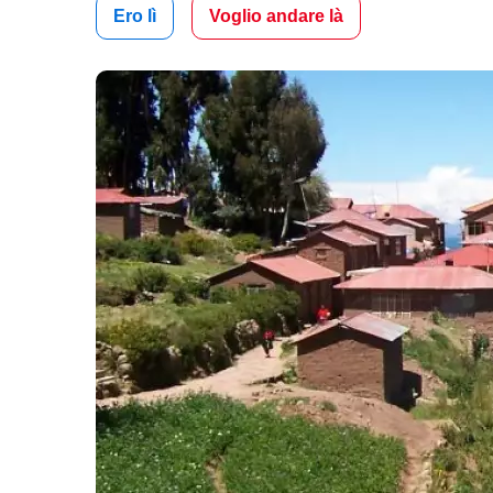
Ero lì
Voglio andare là