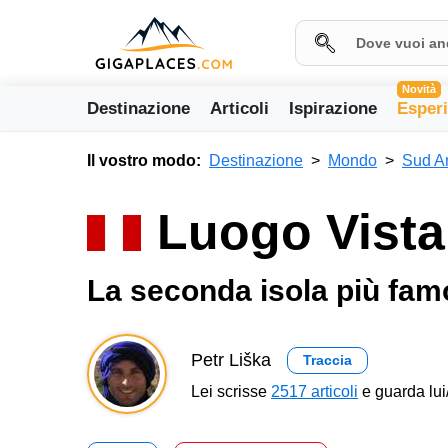
Novità
Destinazione
Articoli
Ispirazione
Esper
Il vostro modo:
Destinazione
Mondo
Sud A
Luogo Vista 
La seconda isola più famo
Petr Liška
Traccia
Lei scrisse
2517 articoli
e guarda lui/