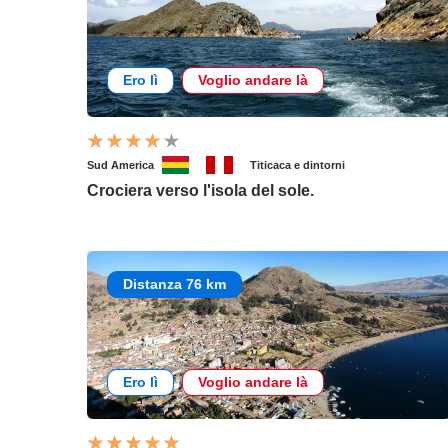
Ero lì
Voglio andare là
Sud America
Titicaca e dintorni
Crociera verso l'isola del sole.
Distanza 76 km
Ero lì
Voglio andare là