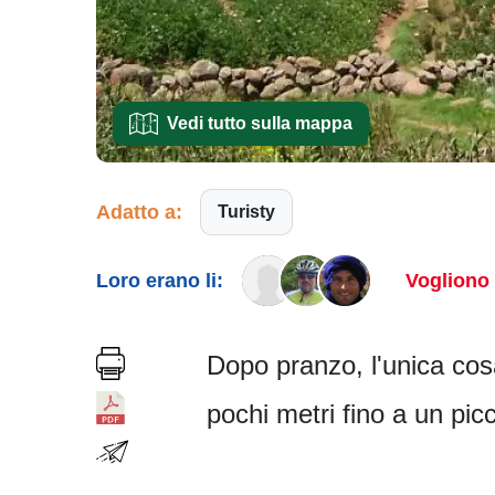
Vedi tutto sulla mappa
Adatto a:
Turisty
Loro erano li:
Vogliono 
Dopo pranzo, l'unica cosa
pochi metri fino a un pic