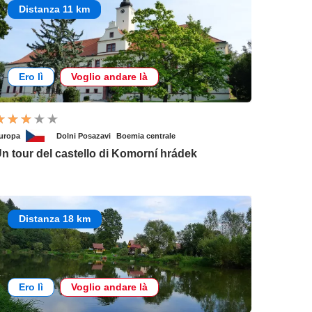
Distanza 11 km
Ero lì
Voglio andare là
uropa
Dolni Posazavi
Boemia centrale
n tour del castello di Komorní hrádek
Distanza 18 km
Ero lì
Voglio andare là