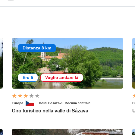
Distanza 8 km
Ero lì
Voglio andare là
Europa
Dolni Posazavi
Boemia centrale
E
Giro turistico nella valle di Sázava
U