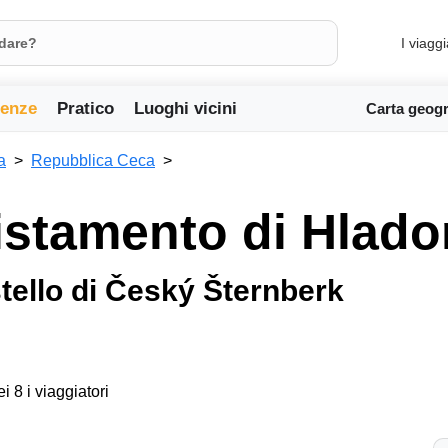
I viaggi
ienze
Pratico
Luoghi vicini
Carta geogr
a
Repubblica Ceca
vistamento di Hlad
stello di Český Šternberk
ei 8 i viaggiatori