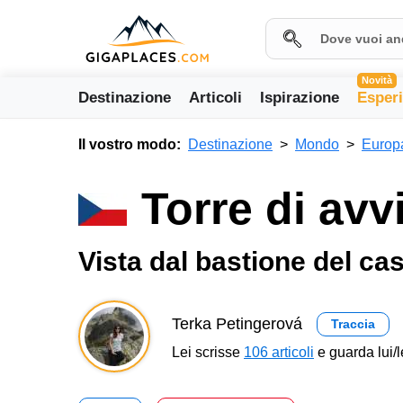
Novità
Destinazione
Articoli
Ispirazione
Esper
Il vostro modo:
Destinazione
Mondo
Europ
Torre di av
Vista dal bastione del ca
Terka Petingerová
Traccia
Lei scrisse
106 articoli
e guarda lui/l