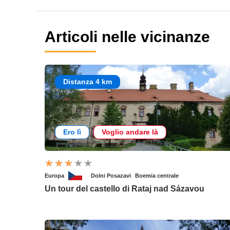
Articoli nelle vicinanze
Distanza 4 km
Ero lì
Voglio andare là
Europa
Dolni Posazavi
Boemia centrale
Un tour del castello di Rataj nad Sázavou