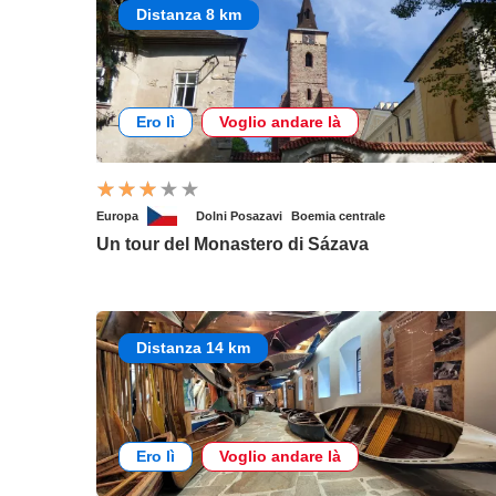
Distanza 8 km
Ero lì
Voglio andare là
Europa
Dolni Posazavi
Boemia centrale
Un tour del Monastero di Sázava
Distanza 14 km
Ero lì
Voglio andare là