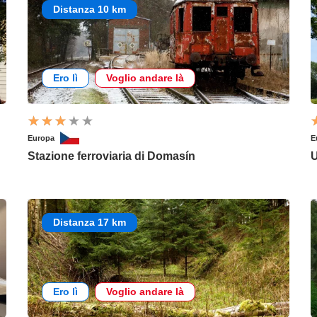
Distanza 10 km
Ero lì
Voglio andare là
Europa
E
Stazione ferroviaria di Domasín
U
Distanza 17 km
Ero lì
Voglio andare là