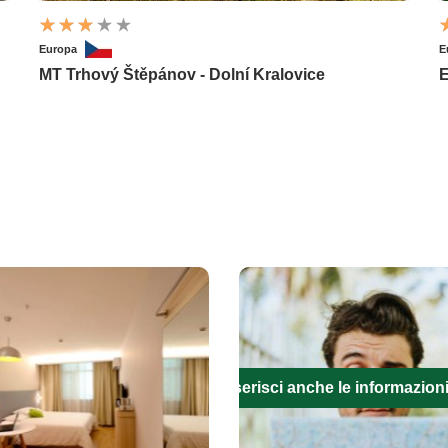
Europa
E
MT Trhový Štěpánov - Dolní Kralovice
E
Inserisci anche le informazion