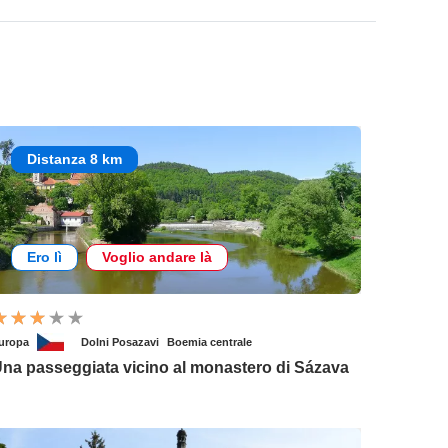
Distanza 8 km
Ero lì
Voglio andare là
uropa
Dolni Posazavi
Boemia centrale
na passeggiata vicino al monastero di Sázava