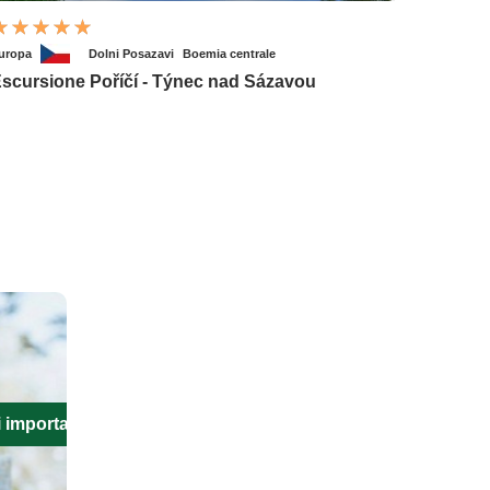
uropa
Dolni Posazavi
Boemia centrale
scursione Poříčí - Týnec nad Sázavou
i importanti