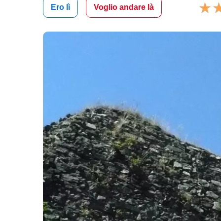
Ero lì
Voglio andare là