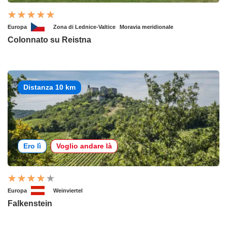
Europa
Zona di Lednice-Valtice
Moravia meridionale
Colonnato su Reistna
Distanza 10 km
Ero lì
Voglio andare là
Europa
Weinviertel
Falkenstein