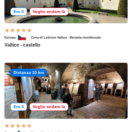
Ero lì
Voglio andare là
Europa
Zona di Lednice-Valtice
Moravia meridionale
Valtice - castello
Distanza 10 km
Ero lì
Voglio andare là