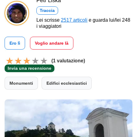
Petr Liška
Traccia
Lei scrisse
2517 articoli
e guarda lui/lei 248
i viaggiatori
Ero lì
Voglio andare là
(1 valutazione)
Invia una recensione
Monumenti
Edifici ecclesiastici