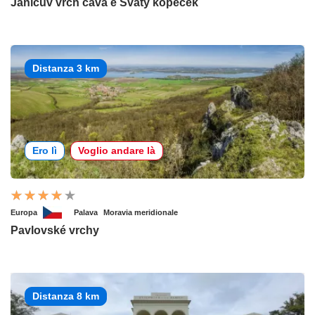
Janičův vrch cava e Svatý kopeček
Distanza 3 km
Ero lì
Voglio andare là
Europa
Palava
Moravia meridionale
Pavlovské vrchy
Distanza 8 km