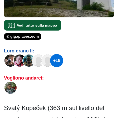
Vedi tutto sulla mappa
© gigaplaces.com
Loro erano li:
+18
Vogliono andarci:
Svatý Kopeček (363 m sul livello del