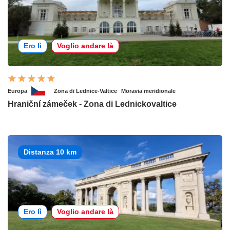
Ero lì
Voglio andare là
Europa
Zona di Lednice-Valtice
Moravia meridionale
Hraniční zámeček - Zona di Lednickovaltice
Distanza 10 km
Ero lì
Voglio andare là