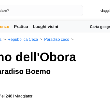
I viaggi
ienze
Pratico
Luoghi vicini
Carta geogr
a
Repubblica Ceca
Paradiso ceco
o dell'Obora
Paradiso Boemo
lei 248 i viaggiatori