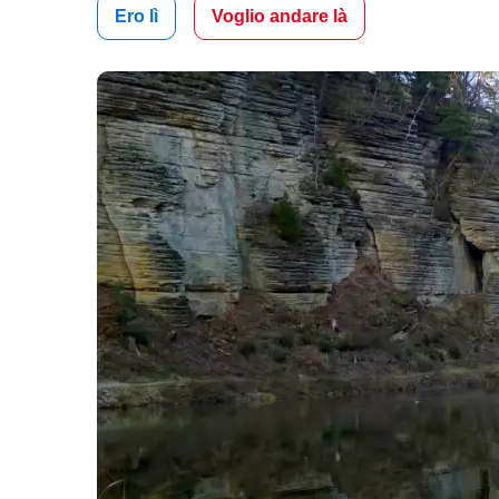
Ero lì
Voglio andare là