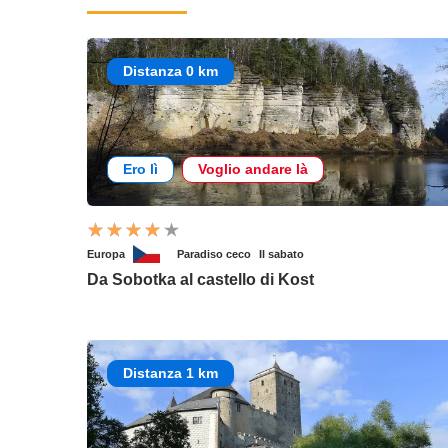
Distanza 0 km
Ero lì
Voglio andare là
Europa
Paradiso ceco
Il sabato
Da Sobotka al castello di Kost
Distanza 1 km