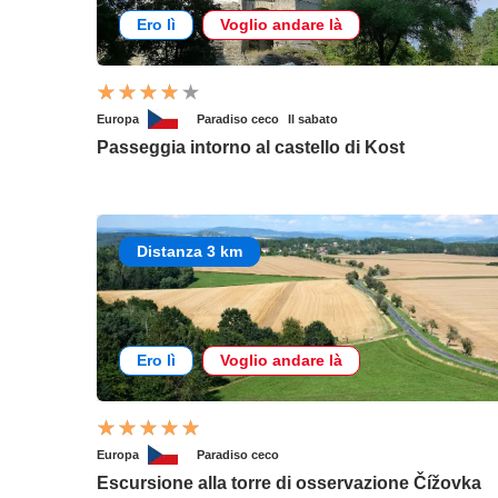
Ero lì
Voglio andare là
Europa
Paradiso ceco
Il sabato
Passeggia intorno al castello di Kost
Distanza 3 km
Ero lì
Voglio andare là
Europa
Paradiso ceco
Escursione alla torre di osservazione Čížovka