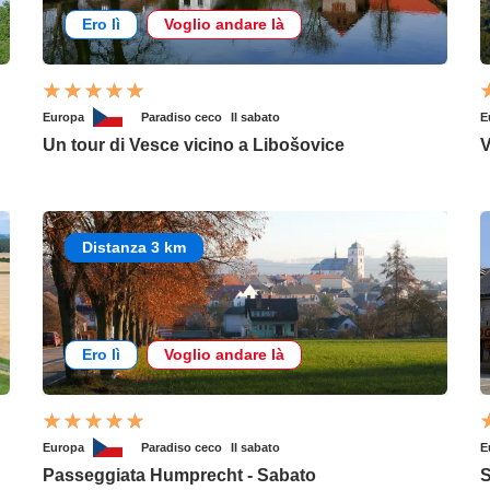
Ero lì
Voglio andare là
Europa
Paradiso ceco
Il sabato
E
Un tour di Vesce vicino a Libošovice
V
Distanza 3 km
Ero lì
Voglio andare là
Europa
Paradiso ceco
Il sabato
E
Passeggiata Humprecht - Sabato
S