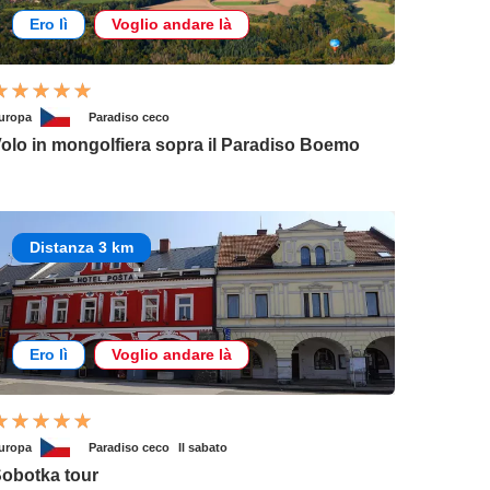
Ero lì
Voglio andare là
uropa
Paradiso ceco
olo in mongolfiera sopra il Paradiso Boemo
Distanza 3 km
Ero lì
Voglio andare là
uropa
Paradiso ceco
Il sabato
obotka tour