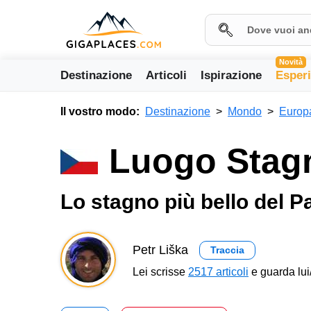
Novità
Destinazione
Articoli
Ispirazione
Esper
Il vostro modo:
Destinazione
Mondo
Europ
Luogo Stagn
Lo stagno più bello del 
Petr Liška
Traccia
Lei scrisse
2517 articoli
e guarda lui/