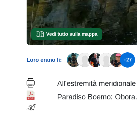
Vedi tutto sulla mappa
Loro erano li:
+27
All'estremità meridionale 
Paradiso Boemo: Obora. È