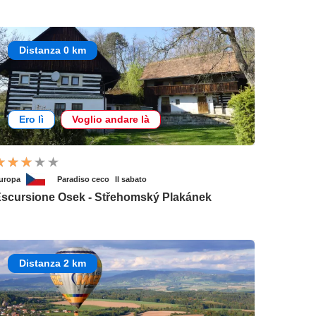
Distanza 0 km
Ero lì
Voglio andare là
uropa
Paradiso ceco
Il sabato
scursione Osek - Střehomský Plakánek
Distanza 2 km