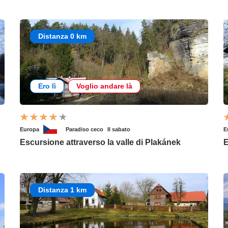
Distanza 0 km
Ero lì
Voglio andare là
Europa
Paradiso ceco
Il sabato
E
Escursione attraverso la valle di Plakánek
E
Distanza 1 km