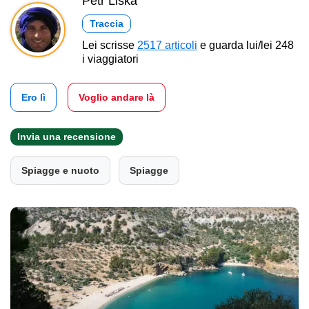
Petr Liška
Traccia
Lei scrisse
2517 articoli
e guarda lui/lei 248
i viaggiatori
Ero lì
Voglio andare là
Invia una recensione
Spiagge e nuoto
Spiagge