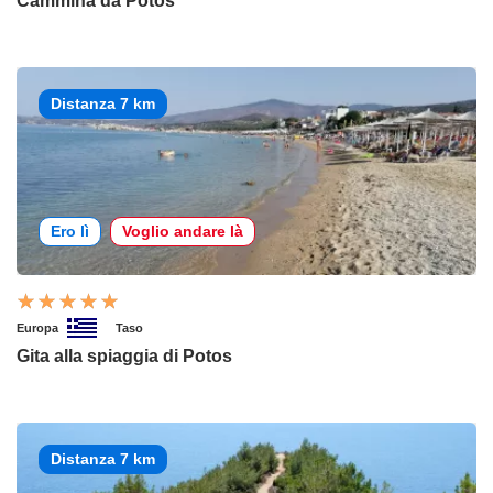
Cammina da Potos
Distanza 7 km
Ero lì
Voglio andare là
Europa
Taso
Gita alla spiaggia di Potos
Distanza 7 km