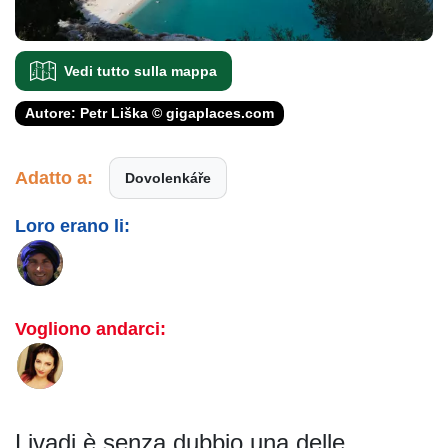
Vedi tutto sulla mappa
Autore: Petr Liška © gigaplaces.com
Adatto a:
Dovolenkáře
Loro erano li:
Vogliono andarci:
Livadi è senza dubbio una delle