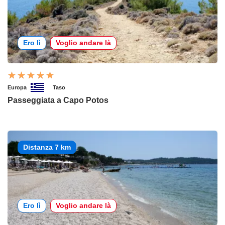
Ero lì
Voglio andare là
Europa
Taso
Passeggiata a Capo Potos
Distanza 7 km
Ero lì
Voglio andare là