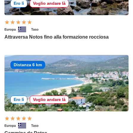
Ero lì
Voglio andare là
Europa
Taso
Attraversa Notos fino alla formazione rocciosa
Distanza 6 km
Ero lì
Voglio andare là
Europa
Taso