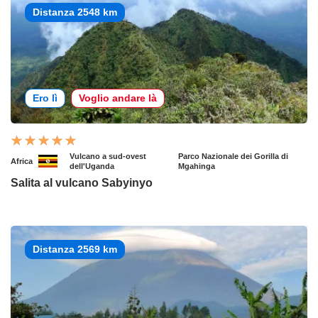
Distanza 2548 km
Ero lì
Voglio andare là
Vulcano a sud-ovest
Parco Nazionale dei Gorilla di
Africa
dell'Uganda
Mgahinga
Salita al vulcano Sabyinyo
Distanza 2569 km