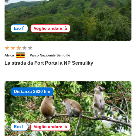
Ero lì
Voglio andare là
Africa
Parco Nazionale Semuliki
La strada da Fort Portal a NP Semuliky
Distanza 2620 km
Ero lì
Voglio andare là