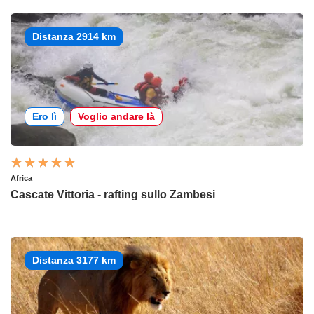
Distanza 2914 km
Ero lì
Voglio andare là
Africa
Cascate Vittoria - rafting sullo Zambesi
Distanza 3177 km