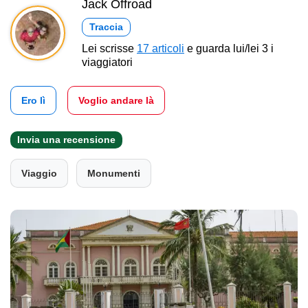
Jack Offroad
Traccia
Lei scrisse
17 articoli
e guarda lui/lei 3 i
viaggiatori
Ero lì
Voglio andare là
Invia una recensione
Viaggio
Monumenti