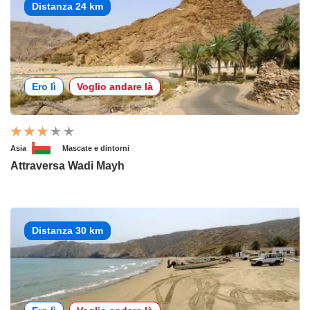
Distanza 24 km
Ero lì
Voglio andare là
Asia
Mascate e dintorni
Attraversa Wadi Mayh
Distanza 30 km