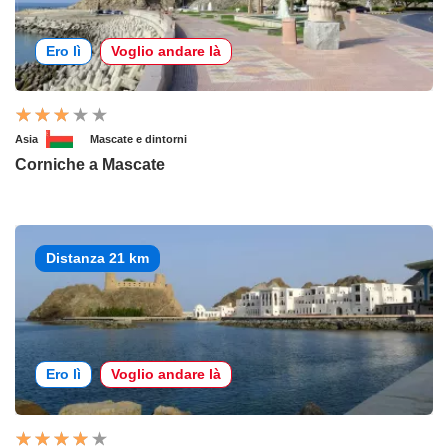
Ero lì
Voglio andare là
Asia
Mascate e dintorni
Corniche a Mascate
Distanza 21 km
Ero lì
Voglio andare là