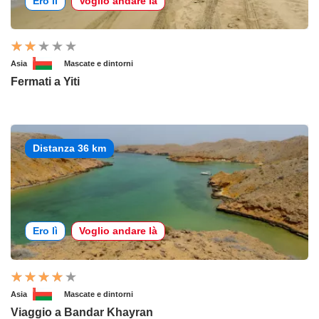
Ero lì
Voglio andare là
Asia
Mascate e dintorni
Fermati a Yiti
Distanza 36 km
Ero lì
Voglio andare là
Asia
Mascate e dintorni
Viaggio a Bandar Khayran