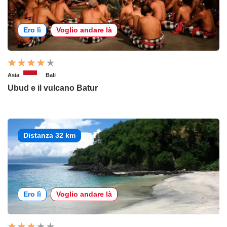
Ero lì
Voglio andare là
Asia
Bali
Ubud e il vulcano Batur
Distanza 32 km
Ero lì
Voglio andare là