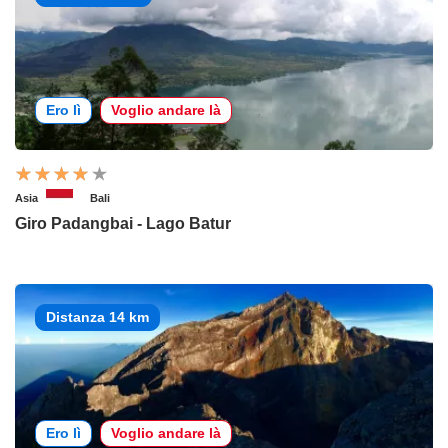
Ero lì
Voglio andare là
Asia
Bali
Giro Padangbai - Lago Batur
Distanza 14 km
Ero lì
Voglio andare là