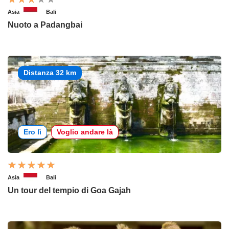
Asia
Bali
Nuoto a Padangbai
Distanza 32 km
Ero lì
Voglio andare là
Asia
Bali
Un tour del tempio di Goa Gajah