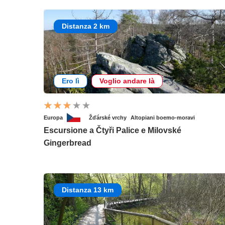
Distanza 2 km
Ero lì
Voglio andare là
Europa
Žďárské vrchy
Altopiani boemo-moravi
Escursione a Čtyři Palice e Milovské
Gingerbread
Distanza 13 km