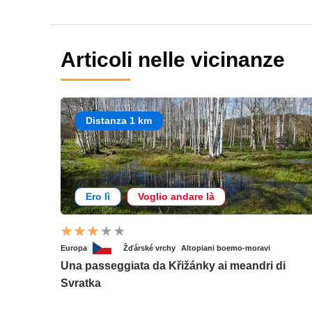
Articoli nelle vicinanze
Distanza 1 km
Ero lì
Voglio andare là
Europa
Žďárské vrchy
Altopiani boemo-moravi
Una passeggiata da Křižánky ai meandri di
Svratka