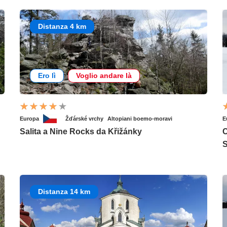
Distanza 4 km
Ero lì
Voglio andare là
Europa
Žďárské vrchy
Altopiani boemo-moravi
E
Salita a Nine Rocks da Křižánky
C
Distanza 14 km