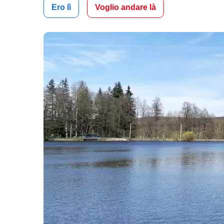
Ero lì
Voglio andare là