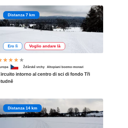
Distanza 7 km
Ero lì
Voglio andare là
uropa
Žďárské vrchy
Altopiani boemo-moravi
ircuito intorno al centro di sci di fondo Tři
Studně
Distanza 14 km