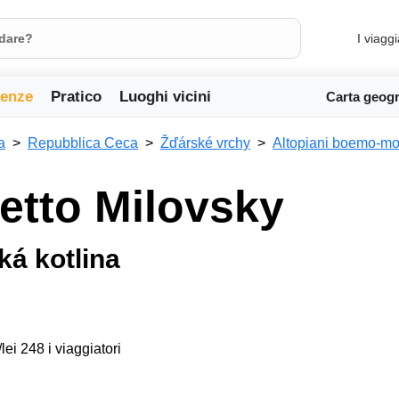
I viaggi
ienze
Pratico
Luoghi vicini
Carta geogr
a
Repubblica Ceca
Žďárské vrchy
Altopiani boemo-mo
etto Milovsky
ká kotlina
lei 248 i viaggiatori