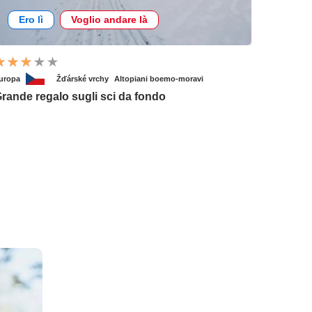
Ero lì
Voglio andare là
uropa
Žďárské vrchy
Altopiani boemo-moravi
rande regalo sugli sci da fondo