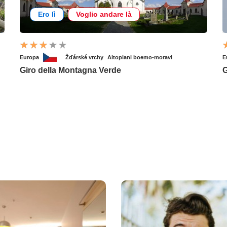
Ero lì
Voglio andare là
Europa
Žďárské vrchy
Altopiani boemo-moravi
E
Giro della Montagna Verde
G