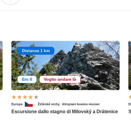
Distanza 1 km
Ero lì
Voglio andare là
Europa
Žďárské vrchy
Altopiani boemo-moravi
E
Escursione dallo stagno di Milovský a Drátenice
S