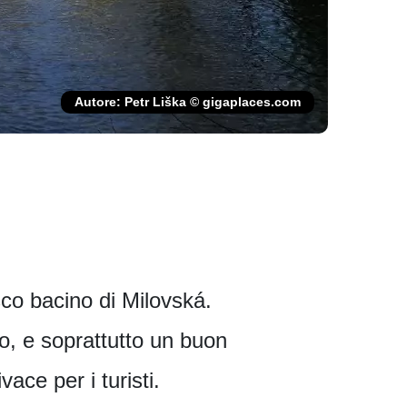
Autore: Petr Liška © gigaplaces.com
esco bacino di Milovská.
ro, e soprattutto un buon
ace per i turisti.