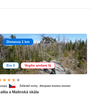
Distanza 1 km
Ero lì
Voglio andare là
uropa
Žďárské vrchy
Altopiani boemo-moravi
alita a Malinská skála