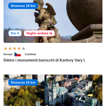
Distanza 19 km
Ero lì
Voglio andare là
Europa
Carlsbad
Dietro i monumenti barocchi di Karlovy Vary I.
Distanza 19 km