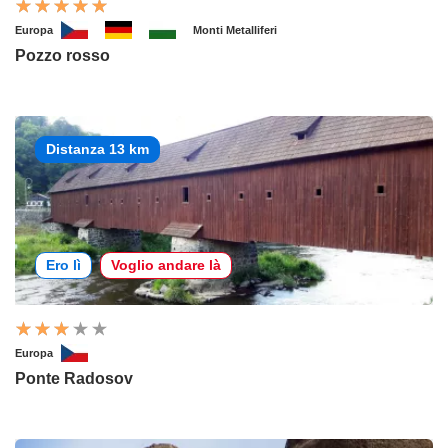
Europa
Monti Metalliferi
Pozzo rosso
Distanza 13 km
Ero lì
Voglio andare là
Europa
Ponte Radosov