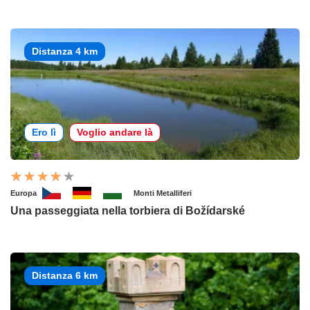
Distanza 4 km
Ero lì
Voglio andare là
Europa
Monti Metalliferi
Una passeggiata nella torbiera di Božídarské
Distanza 6 km