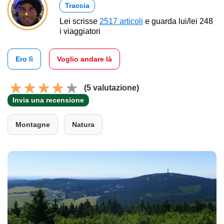
Traccia
Lei scrisse
2517 articoli
e guarda lui/lei 248
i viaggiatori
Ero lì
Voglio andare là
(5 valutazione)
Invia una recensione
Montagne
Natura