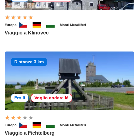
Europa
Monti Metalliferi
Viaggio a Klinovec
Distanza 3 km
Ero lì
Voglio andare là
Europa
Monti Metalliferi
Viaggio a Fichtelberg