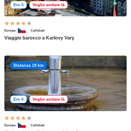
Ero lì
Voglio andare là
Europa
Carlsbad
Viaggio barocco a Karlovy Vary
Distanza 19 km
Ero lì
Voglio andare là
Europa
Carlsbad