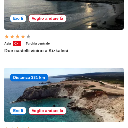
Ero lì
Voglio andare là
Asia
Turchia centrale
Due castelli vicino a Kizkalesi
Distanza 331 km
Ero lì
Voglio andare là