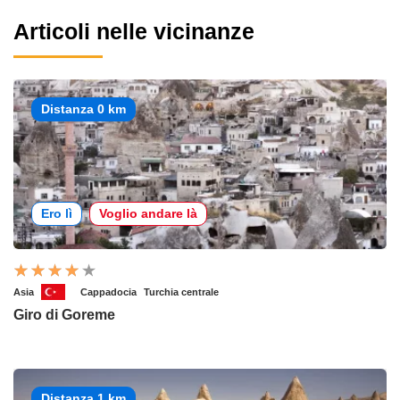
Articoli nelle vicinanze
Distanza 0 km
Ero lì
Voglio andare là
Asia
Cappadocia
Turchia centrale
Giro di Goreme
Distanza 1 km