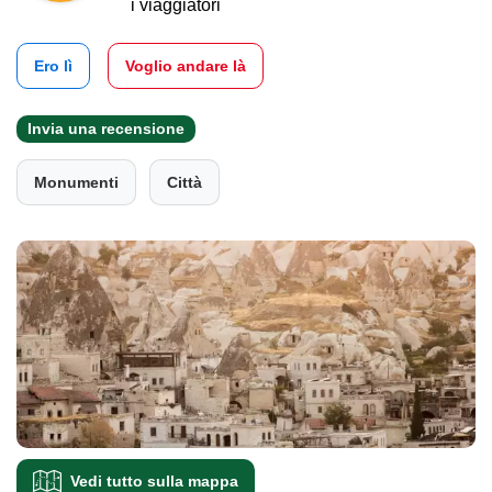
i viaggiatori
Ero lì
Voglio andare là
Invia una recensione
Monumenti
Città
Vedi tutto sulla mappa