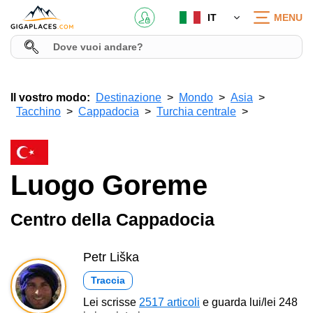
IT
MENU
Il vostro modo:
Destinazione
Mondo
Asia
Tacchino
Cappadocia
Turchia centrale
Luogo Goreme
Centro della Cappadocia
Petr Liška
Traccia
Lei scrisse
2517 articoli
e guarda lui/lei 248