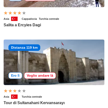
Asia
Cappadocia
Turchia centrale
Salita a Ercyies Dagi
Distanza 119 km
Ero lì
Voglio andare là
Asia
Turchia centrale
Tour di Sultanahani Kervansarayı