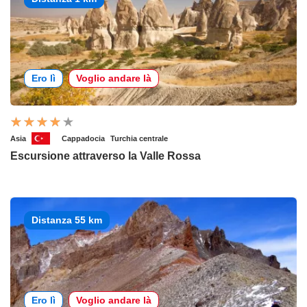
Ero lì
Voglio andare là
Asia
Cappadocia
Turchia centrale
Escursione attraverso la Valle Rossa
Distanza 55 km
Ero lì
Voglio andare là