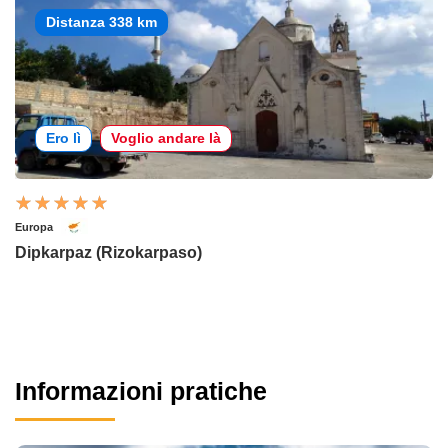
Distanza 338 km
Ero lì
Voglio andare là
Europa
Dipkarpaz (Rizokarpaso)
Informazioni pratiche