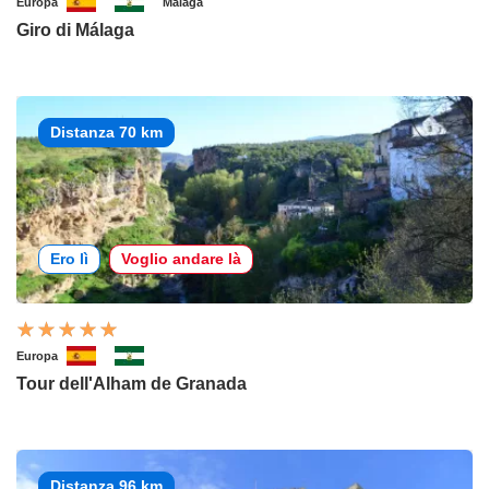
Europa
Málaga
Giro di Málaga
Distanza 70 km
Ero lì
Voglio andare là
Europa
Tour dell'Alham de Granada
Distanza 96 km