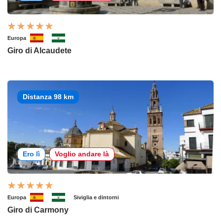
Europa
Giro di Alcaudete
Distanza 98 km
Ero lì
Voglio andare là
Europa
Siviglia e dintorni
Giro di Carmony