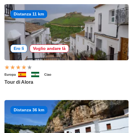
Distanza 11 km
Ero lì
Voglio andare là
Europa
Ciao
Tour di Alora
Distanza 36 km