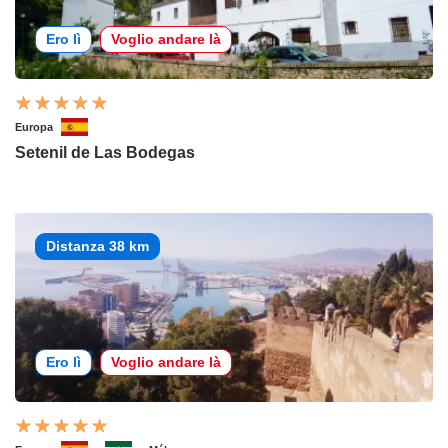
Ero lì
Voglio andare là
Europa
Setenil de Las Bodegas
Distanza 38 km
Ero lì
Voglio andare là