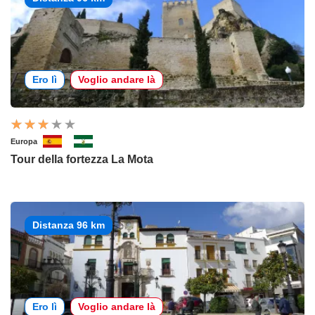
Ero lì
Voglio andare là
Europa
Tour della fortezza La Mota
Distanza 96 km
Ero lì
Voglio andare là