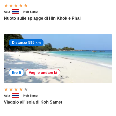
Asia
Koh Samet
Nuoto sulle spiagge di Hin Khok e Phai
Distanza 595 km
Ero lì
Voglio andare là
Asia
Koh Samet
Viaggio all'isola di Koh Samet