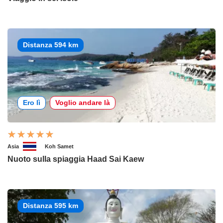
Distanza 594 km
Ero lì
Voglio andare là
Asia
Koh Samet
Nuoto sulla spiaggia Haad Sai Kaew
Distanza 595 km