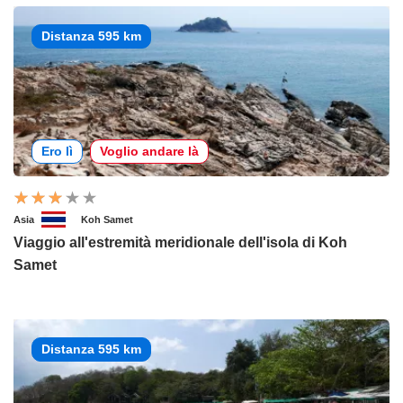
Distanza 595 km
Ero lì
Voglio andare là
Asia
Koh Samet
Viaggio all'estremità meridionale dell'isola di Koh
Samet
Distanza 595 km