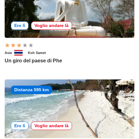
Ero lì
Voglio andare là
Asia
Koh Samet
Un giro del paese di Phe
Distanza 595 km
Ero lì
Voglio andare là