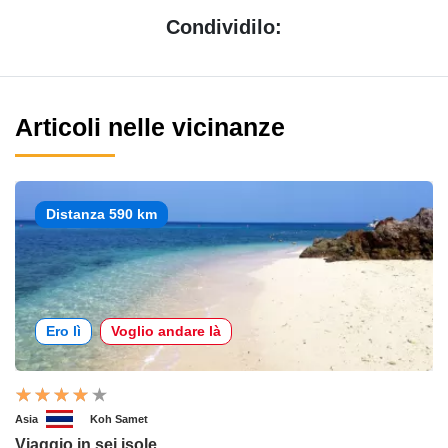
Condividilo:
Articoli nelle vicinanze
Distanza 590 km
Ero lì
Voglio andare là
Asia
Koh Samet
Viaggio in sei isole