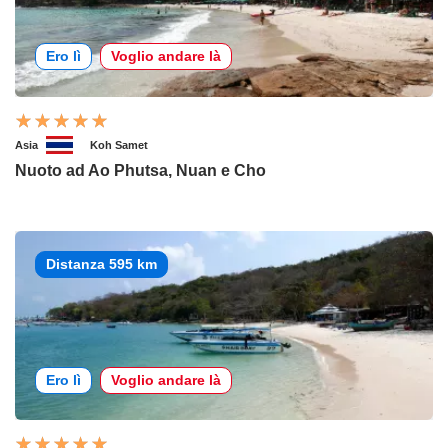
Ero lì
Voglio andare là
Asia
Koh Samet
Nuoto ad Ao Phutsa, Nuan e Cho
Distanza 595 km
Ero lì
Voglio andare là