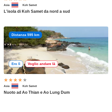
Asia
Koh Samet
L'isola di Koh Samet da nord a sud
Distanza 595 km
Ero lì
Voglio andare là
Asia
Koh Samet
Nuoto ad Ao Thian e Ao Lung Dum