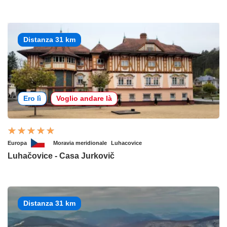
Distanza 31 km
Ero lì
Voglio andare là
Europa
Moravia meridionale
Luhacovice
Luhačovice - Casa Jurkovič
Distanza 31 km