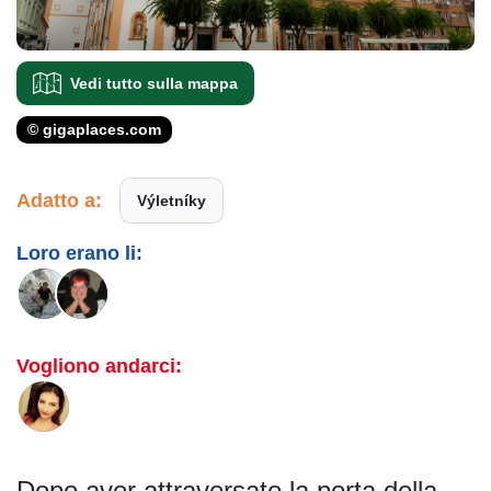
Vedi tutto sulla mappa
© gigaplaces.com
Adatto a:
Výletníky
Loro erano li:
Vogliono andarci:
Dopo aver attraversato la porta della