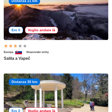
Distanza 21 km
Ero lì
Voglio andare là
Europa
Strazovske vrchy
Salita a Vapeč
Distanza 30 km
Ero lì
Voglio andare là