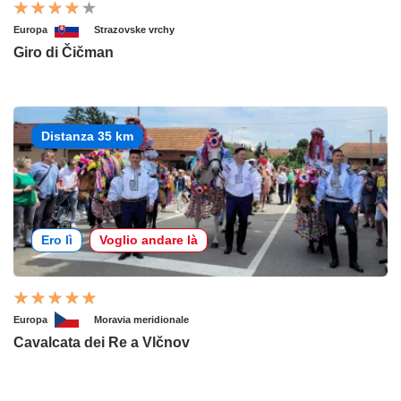
Europa
Strazovske vrchy
Giro di Čičman
Distanza 35 km
Ero lì
Voglio andare là
Europa
Moravia meridionale
Cavalcata dei Re a Vlčnov