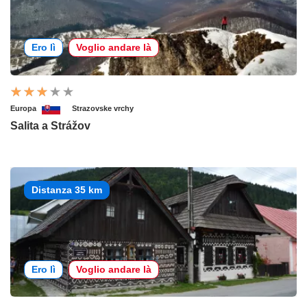
Ero lì
Voglio andare là
Europa
Strazovske vrchy
Salita a Strážov
Distanza 35 km
Ero lì
Voglio andare là