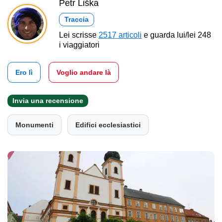
Petr Liška
Traccia
Lei scrisse
2517 articoli
e guarda lui/lei 248
i viaggiatori
Ero lì
Voglio andare là
Invia una recensione
Monumenti
Edifici ecclesiastici