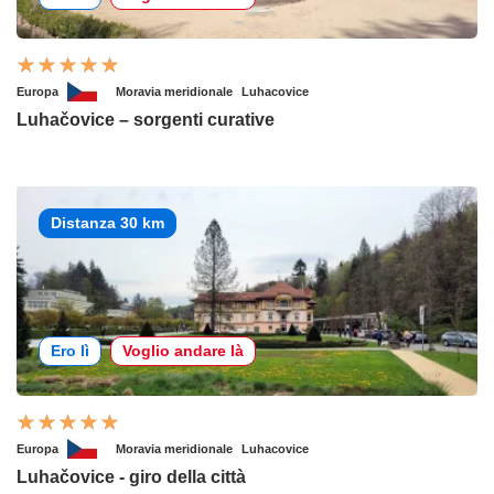
Europa
Moravia meridionale
Luhacovice
Luhačovice – sorgenti curative
Distanza 30 km
Ero lì
Voglio andare là
Europa
Moravia meridionale
Luhacovice
Luhačovice - giro della città