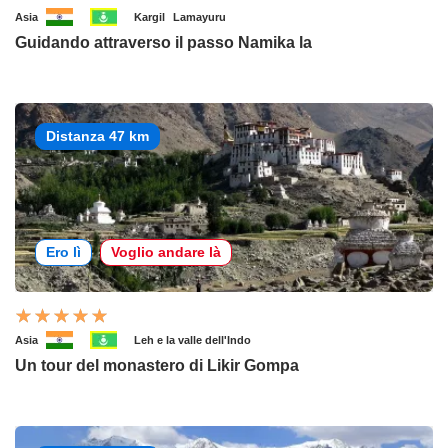
Asia
Kargil
Lamayuru
Guidando attraverso il passo Namika la
Distanza 47 km
Ero lì
Voglio andare là
Asia
Leh e la valle dell'Indo
Un tour del monastero di Likir Gompa