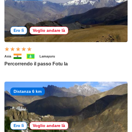
Ero lì
Voglio andare là
Asia
Lamayuru
Percorrendo il passo Fotu la
Distanza 6 km
Ero lì
Voglio andare là