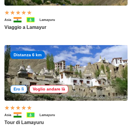
Asia
Lamayuru
Viaggio a Lamayur
Distanza 6 km
Ero lì
Voglio andare là
Asia
Lamayuru
Tour di Lamayuru