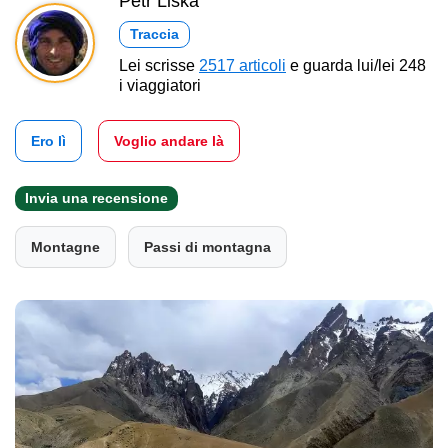
Petr Liška
Traccia
Lei scrisse
2517 articoli
e guarda lui/lei 248
i viaggiatori
Ero lì
Voglio andare là
Invia una recensione
Montagne
Passi di montagna