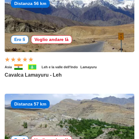
Distanza 56 km
Ero lì
Voglio andare là
Asia
Leh e la valle dell'Indo
Lamayuru
Cavalca Lamayuru - Leh
Distanza 57 km