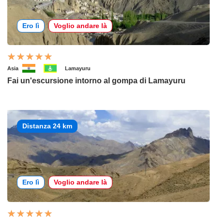
Ero lì
Voglio andare là
Asia
Lamayuru
Fai un'escursione intorno al gompa di Lamayuru
Distanza 24 km
Ero lì
Voglio andare là