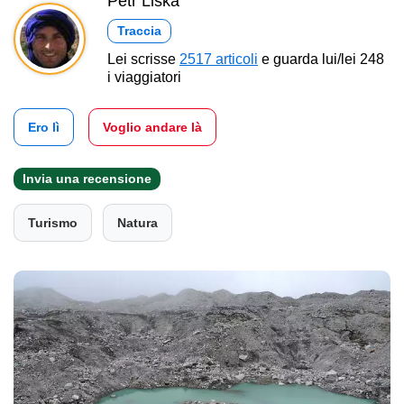
Petr Liška
Traccia
Lei scrisse
2517 articoli
e guarda lui/lei 248
i viaggiatori
Ero lì
Voglio andare là
Invia una recensione
Turismo
Natura