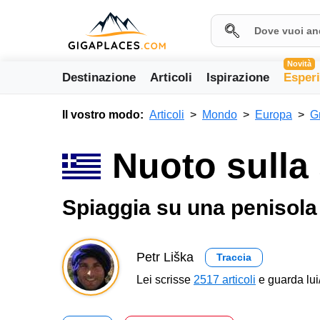
Novità
Destinazione
Articoli
Ispirazione
Esper
Il vostro modo:
Articoli
Mondo
Europa
G
Nuoto sulla
Spiaggia su una penisol
Petr Liška
Traccia
Lei scrisse
2517 articoli
e guarda lui/