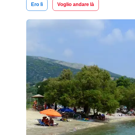
Ero lì
Voglio andare là