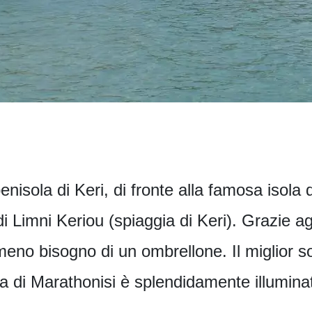
nisola di Keri, di fronte alla famosa isola d
i Limni Keriou (spiaggia di Keri). Grazie agl
eno bisogno di un ombrellone. Il miglior so
la di Marathonisi è splendidamente illumina