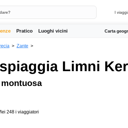
I viaggi
ienze
Pratico
Luoghi vicini
Carta geogr
recia
Zante
 spiaggia Limni Ke
a montuosa
lei 248 i viaggiatori