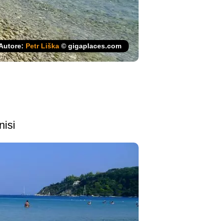
Autore:
Petr Liška
© gigaplaces.com
nisi