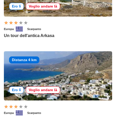
Ero lì
Voglio andare là
Europa
Scarpanto
Un tour dell'antica Arkasa
Distanza 4 km
Ero lì
Voglio andare là
Europa
Scarpanto