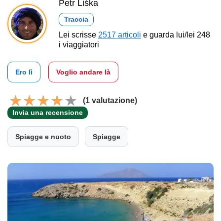
Petr Liška
Traccia
Lei scrisse
2517 articoli
e guarda lui/lei 248
i viaggiatori
Ero lì
Voglio andare là
(1 valutazione)
Invia una recensione
Spiagge e nuoto
Spiagge