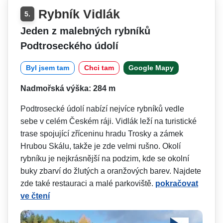
Rybník Vidlák
5.
Jeden z malebných rybníků
Podtroseckého údolí
Byl jsem tam
Chci tam
Google Mapy
Nadmořská výška: 284 m
Podtrosecké údolí nabízí nejvíce rybníků vedle
sebe v celém Českém ráji. Vidlák leží na turistické
trase spojující zříceninu hradu Trosky a zámek
Hrubou Skálu, takže je zde velmi rušno. Okolí
rybníku je nejkrásnější na podzim, kde se okolní
buky zbarví do žlutých a oranžových barev. Najdete
zde také restauraci a malé parkoviště.
pokračovat
ve čtení