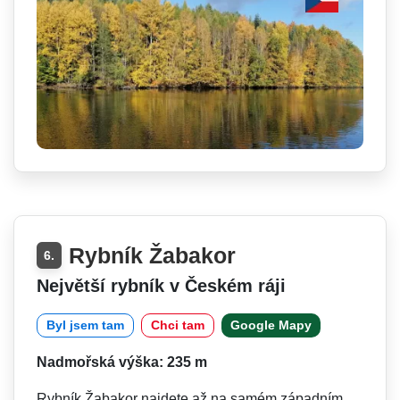
Rybník Žabakor
6.
Největší rybník v Českém ráji
Byl jsem tam
Chci tam
Google Mapy
Nadmořská výška: 235 m
Rybník Žabakor najdete až na samém západním