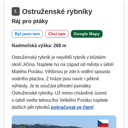
Ostruženské rybníky
7.
Ráj pro ptáky
Byl jsem tam
Chci tam
Google Mapy
Nadmořská výška: 268 m
Ostruženský rybník je největší rybník v blízkém
okolí Jičína. Najdete ho na západ od města v údolí
Malého Poráku. Většinou je zde k vidění spoustu
vodního ptactva. Z hráze jsou navíc i pěkné
výhledy. Je to součást přírodní památky
Ostruženské rybníky. Už mimo chráněné území
v údolí vedle tekoucího Velkého Poráku najdete
dalších pět rybníků
pokračovat ve čtení