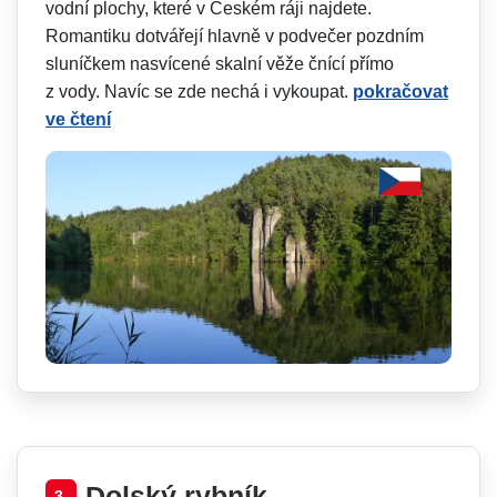
vodní plochy, které v Českém ráji najdete.
Romantiku dotvářejí hlavně v podvečer pozdním
sluníčkem nasvícené skalní věže čnící přímo
z vody. Navíc se zde nechá i vykoupat.
pokračovat
ve čtení
Dolský rybník
3.