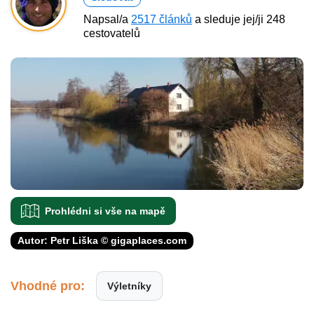
Napsal/a
2517 článků
a sleduje jej/ji 248
cestovatelů
Prohlédni si vše na mapě
Autor: Petr Liška © gigaplaces.com
Vhodné pro:
Výletníky