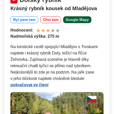
Krásný rybník kousek od Mladějova
Byl jsem tam
Chci tam
Google Mapy
Hodnocení:
Nadmořská výška: 275 m
Na turistické cestě spojující Mladějov s Troskami
najdete i krásný rybník Doly, ležící na říčce
Žehrovka. Zajímavá scenérie je hlavně díky
rekreační chatě tyčící se přímo nad rybníkem.
Nejkrásnější to zde je na podzim. Na jaře zase
v jeho blízkosti najdete chráněné bledule
pokračovat ve čtení