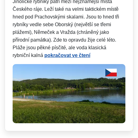
Jinolické rybníky patří mezi nejznámější místa
Českého ráje. Leží také na velmi taktickém místě
hned pod Prachovskými skalami. Jsou to hned tři
rybníky vedle sebe Oborský (největší se třemi
plážemi), Němeček a Vražda (chráněný jako
přírodní památka). Zde to opravdu žije celé léto.
Pláže jsou pěkné písčité, ale voda klasická
rybniční kalná
pokračovat ve čtení