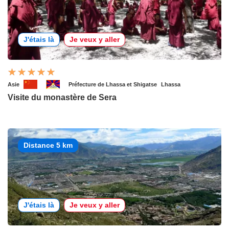
J'étais là
Je veux y aller
Asie
Préfecture de Lhassa et Shigatse
Lhassa
Visite du monastère de Sera
Distance 5 km
J'étais là
Je veux y aller