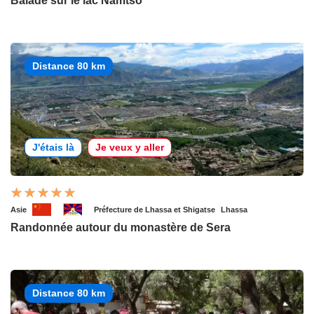
Balade sur le lac Namtso
Distance 80 km
J'étais là
Je veux y aller
Asie
Préfecture de Lhassa et Shigatse
Lhassa
Randonnée autour du monastère de Sera
Distance 80 km