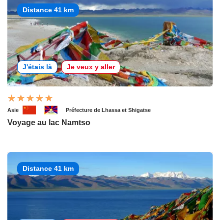
Distance 41 km
J'étais là
Je veux y aller
Asie
Préfecture de Lhassa et Shigatse
Voyage au lac Namtso
Distance 41 km