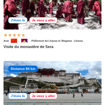
J'étais là
Je veux y aller
Asie
Préfecture de Lhassa et Shigatse
Lhassa
Visite du monastère de Sera
Distance 84 km
J'étais là
Je veux y aller