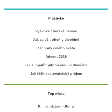
Praktické
Výšková / horská nemoc
Jak založit oheň v divočině
Záchody celého světa
Advent 2019
Jak si opatřit pitnou vodu v divočine
Jak léčit cestovatelský průjem
Top místa
Kilimandžáro - Uhuru