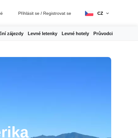
lé
Přihlásit se
/
Registrovat se
CZ
ční zájezdy
Levné letenky
Levné hotely
Průvodci
rika