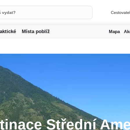
Cestovate
aktické
Místa poblíž
Mapa
Ak
tinace Střední Ame