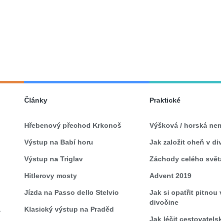
Články
Praktické
Hřebenový přechod Krkonoš
Výšková / horská ne
Výstup na Babí horu
Jak založit oheň v di
Výstup na Triglav
Záchody celého svět
Hitlerovy mosty
Advent 2019
Jízda na Passo dello Stelvio
Jak si opatřit pitnou
divočine
a
Klasický výstup na Praděd
Jak léčit cestovatels