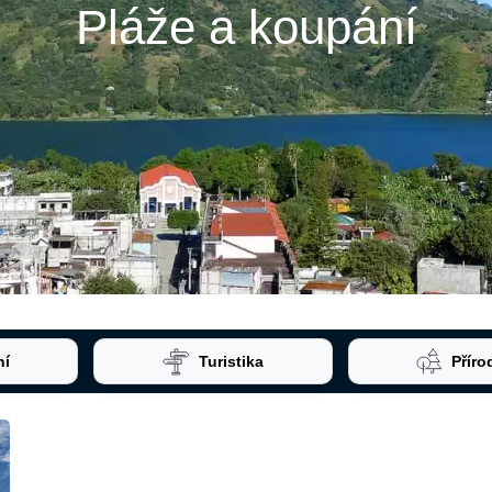
Pláže a koupání
ní
Turistika
Příro