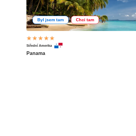
Byl jsem tam
Chci tam
Střední Amerika
Panama