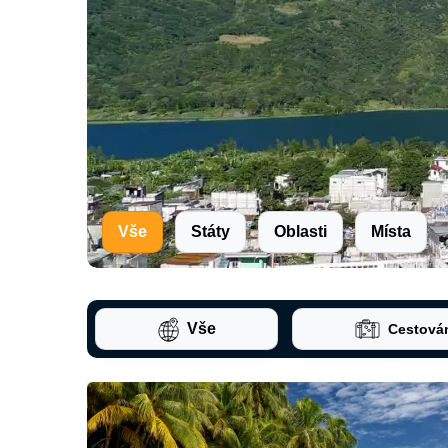
Vše
Státy
Oblasti
Místa
Vše
Cestová