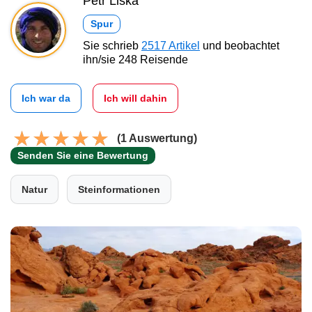
Petr Liška
Spur
Sie schrieb
2517 Artikel
und beobachtet
ihn/sie 248 Reisende
Ich war da
Ich will dahin
(1 Auswertung)
Senden Sie eine Bewertung
Natur
Steinformationen