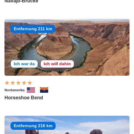
Navajo-Brücke
Entfernung 211 km
Ich war da
Ich will dahin
Nordamerika
Horseshoe Bend
Entfernung 216 km