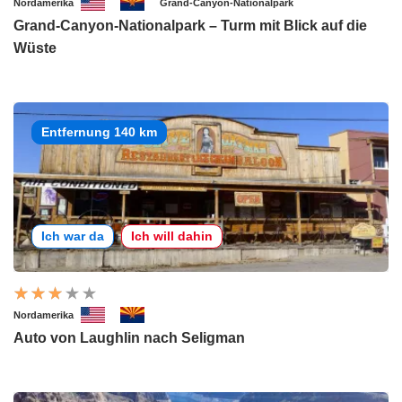
Nordamerika
Grand-Canyon-Nationalpark
Grand-Canyon-Nationalpark – Turm mit Blick auf die
Wüste
Entfernung 140 km
Ich war da
Ich will dahin
Nordamerika
Auto von Laughlin nach Seligman