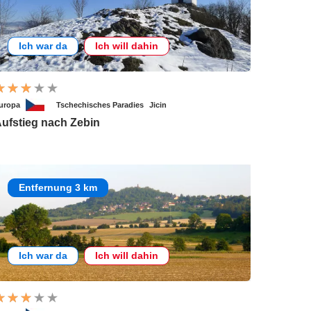
Ich war da
Ich will dahin
uropa
Tschechisches Paradies
Jicin
ufstieg nach Zebin
Entfernung 3 km
Ich war da
Ich will dahin