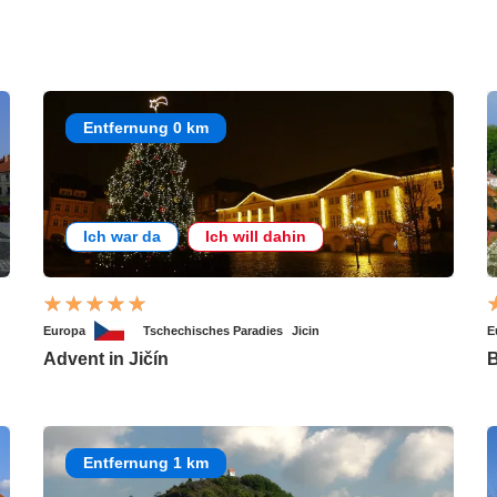
Entfernung 0 km
Ich war da
Ich will dahin
Europa
Tschechisches Paradies
Jicin
E
Advent in Jičín
B
Entfernung 1 km