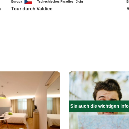
Europa
Tschechisches Paradies
Jicin
E
n
Tour durch Valdice
R
Füllen Sie auch die wichtigen Inf