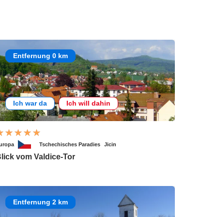
Entfernung 0 km
Ich war da
Ich will dahin
uropa
Tschechisches Paradies
Jicin
lick vom Valdice-Tor
Entfernung 2 km