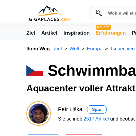
Neuheit
Ziel
Artikel
Inspiration
Erfahrungen
P
Ihren Weg:
Ziel
Welt
Europa
Tschechien
Schwimmbad
Aquacenter voller Attrak
Petr Liška
Spur
Sie schrieb
2517 Artikel
und beobach