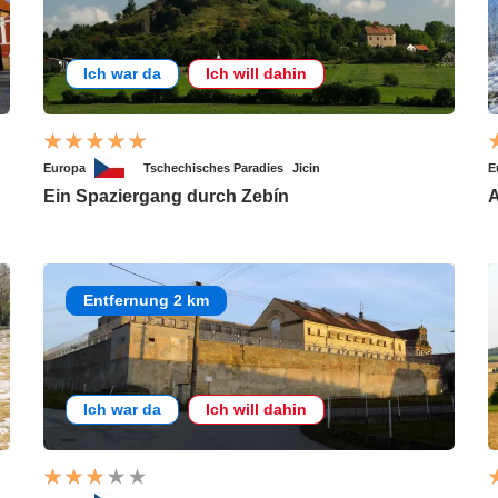
Ich war da
Ich will dahin
Europa
Tschechisches Paradies
Jicin
E
Ein Spaziergang durch Zebín
A
Entfernung 2 km
Ich war da
Ich will dahin