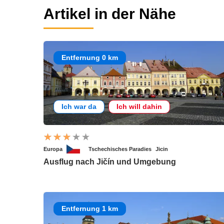
Artikel in der Nähe
Entfernung 0 km
Ich war da
Ich will dahin
Europa
Tschechisches Paradies
Jicin
Ausflug nach Jičín und Umgebung
Entfernung 1 km