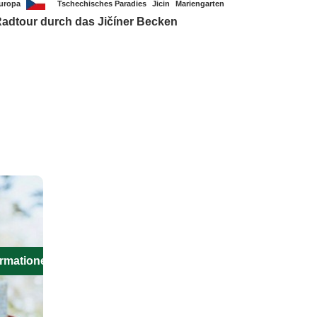
uropa
Tschechisches Paradies
Jicin
Mariengarten
adtour durch das Jičíner Becken
ormationen aus