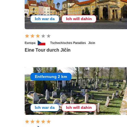
Ich war da
Ich will dahin
Europa
Tschechisches Paradies
Jicin
Eine Tour durch Jičín
Entfernung 2 km
Ich war da
Ich will dahin