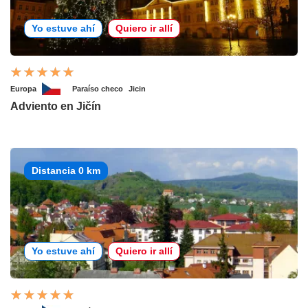
Yo estuve ahí
Quiero ir allí
Europa
Paraíso checo
Jicin
Adviento en Jičín
Distancia 0 km
Yo estuve ahí
Quiero ir allí