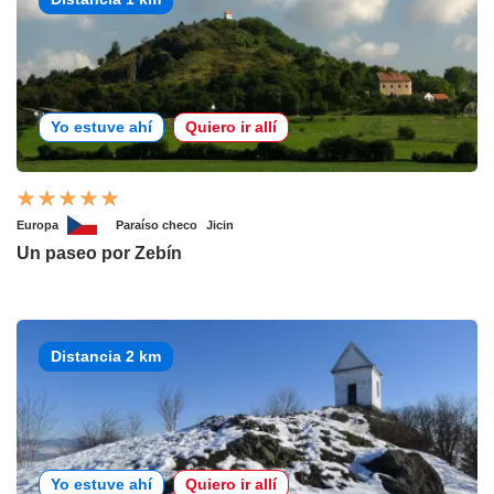
Yo estuve ahí
Quiero ir allí
Europa
Paraíso checo
Jicin
Un paseo por Zebín
Distancia 2 km
Yo estuve ahí
Quiero ir allí