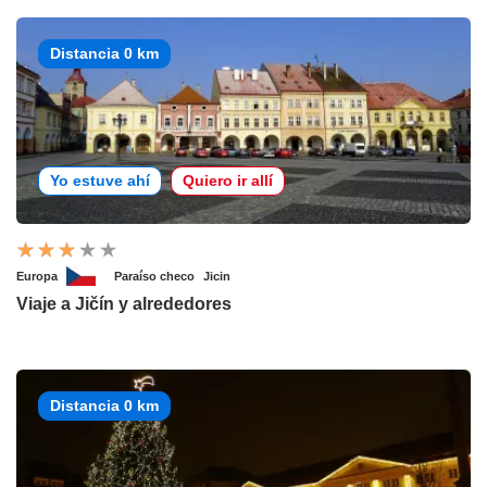
Distancia 0 km
Yo estuve ahí
Quiero ir allí
Europa
Paraíso checo
Jicin
Viaje a Jičín y alrededores
Distancia 0 km