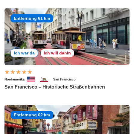
Entfernung 61 km
Ich war da
Ich will dahin
Nordamerika
San Francisco
San Francisco – Historische Straßenbahnen
Entfernung 62 km