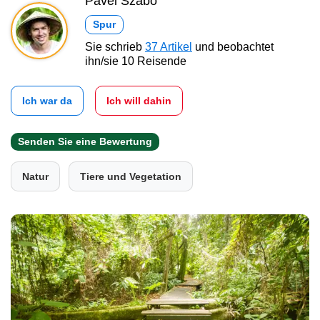
Pavel Szabo
Spur
Sie schrieb
37 Artikel
und beobachtet
ihn/sie 10 Reisende
Ich war da
Ich will dahin
Senden Sie eine Bewertung
Natur
Tiere und Vegetation