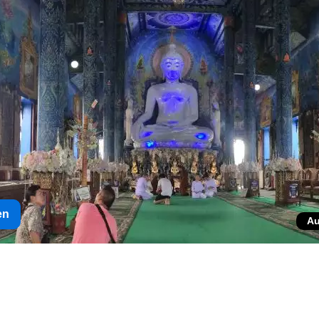
en
Au