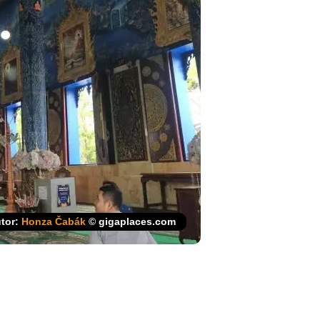
tor:
Honza Čabák
© gigaplaces.com