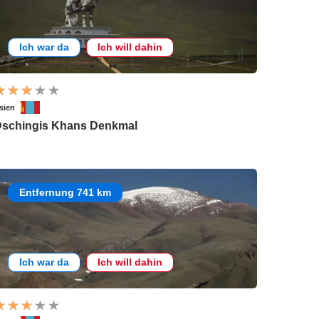
Ich war da
Ich will dahin
sien
schingis Khans Denkmal
Entfernung 741 km
Ich war da
Ich will dahin