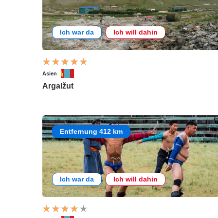
Ich war da
Ich will dahin
Asien
Argalžut
Entfernung 412 km
Ich war da
Ich will dahin