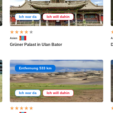
Ich war da
Ich will dahin
Asien
A
Grüner Palast in Ulan Bator
D
Entfernung 533 km
Ich war da
Ich will dahin