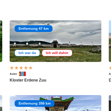
Entfernung 47 km
Ich war da
Ich will dahin
Asien
A
Kloster Erdene Zuu
D
Entfernung 356 km