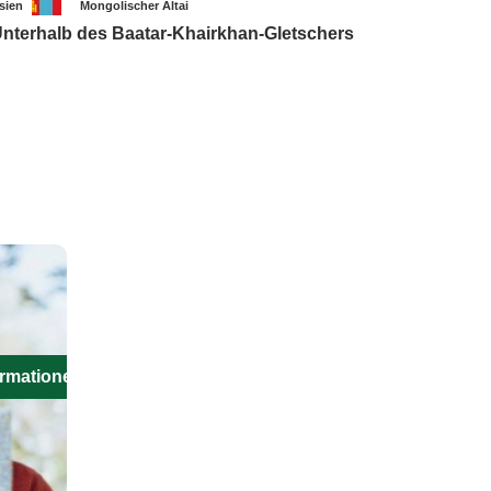
sien
Mongolischer Altai
nterhalb des Baatar-Khairkhan-Gletschers
ormationen aus