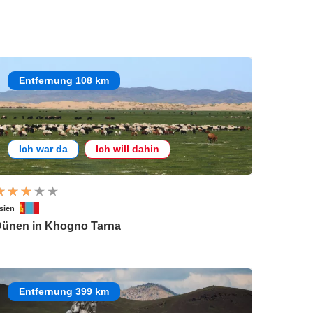
Entfernung 108 km
Ich war da
Ich will dahin
sien
ünen in Khogno Tarna
Entfernung 399 km