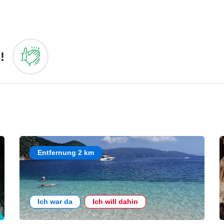
!
Entfernung 2 km
Ich war da
Ich will dahin