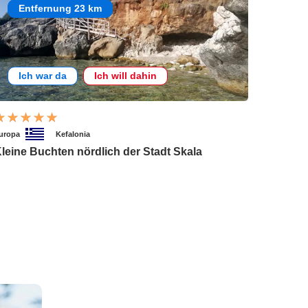
Entfernung 23 km
Ich war da
Ich will dahin
uropa
Kefalonia
leine Buchten nördlich der Stadt Skala