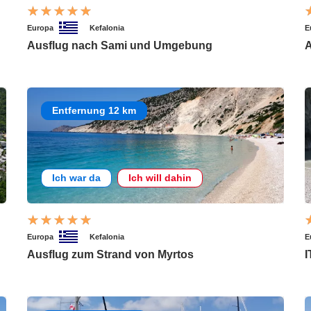
Europa
Kefalonia
E
Ausflug nach Sami und Umgebung
A
Entfernung 12 km
Ich war da
Ich will dahin
Europa
Kefalonia
E
Ausflug zum Strand von Myrtos
I