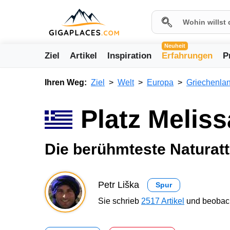
Neuheit
Ziel
Artikel
Inspiration
Erfahrungen
P
Ihren Weg:
Ziel
Welt
Europa
Griechenla
Platz Melis
Die berühmteste Naturatt
Petr Liška
Spur
Sie schrieb
2517 Artikel
und beobach