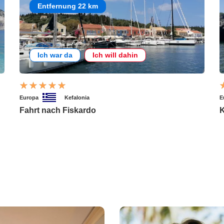
Entfernung 22 km
Ich war da
Ich will dahin
Europa
Kefalonia
E
Fahrt nach Fiskardo
K