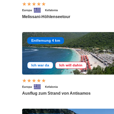
Europa
Kefalonia
Melissani-Höhlenseetour
Entfernung 4 km
Ich war da
Ich will dahin
Europa
Kefalonia
Ausflug zum Strand von Antisamos