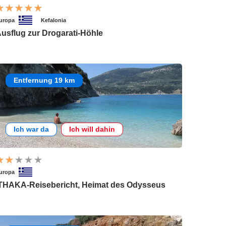
uropa
Kefalonia
usflug zur Drogarati-Höhle
Entfernung 19 km
Ich war da
Ich will dahin
uropa
THAKA-Reisebericht, Heimat des Odysseus