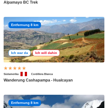
Alpamayo BC Trek
Entfernung 8 km
Ich war da
Ich will dahin
Südamerika
Cordillera Blanca
Wanderung Cashapampa - Hualcayan
Entfernung 8 km