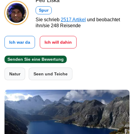
Petr Liška
Spur
Sie schrieb
2517 Artikel
und beobachtet
ihn/sie 248 Reisende
Ich war da
Ich will dahin
Senden Sie eine Bewertung
Natur
Seen und Teiche