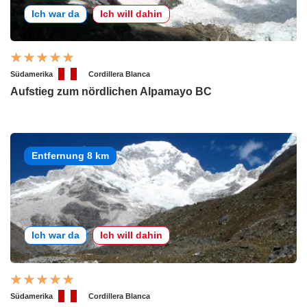
Ich war da
Ich will dahin
Südamerika
Cordillera Blanca
Aufstieg zum nördlichen Alpamayo BC
Entfernung 8 km
Ich war da
Ich will dahin
Südamerika
Cordillera Blanca