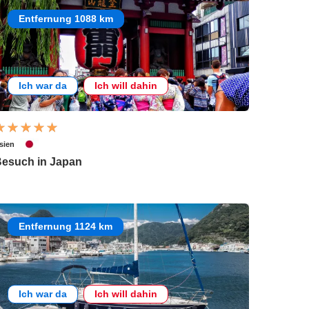
Entfernung 1088 km
Ich war da
Ich will dahin
sien
esuch in Japan
Entfernung 1124 km
Ich war da
Ich will dahin