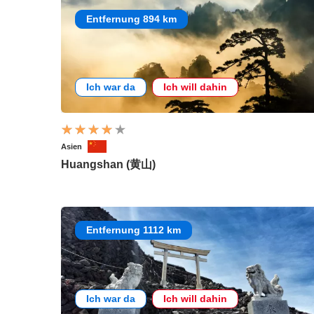
Entfernung 894 km
Ich war da
Ich will dahin
Asien
Huangshan (黄山)
Entfernung 1112 km
Ich war da
Ich will dahin