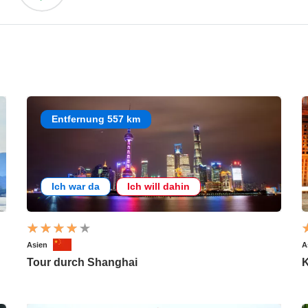
Entfernung 557 km
Ich war da
Ich will dahin
Asien
A
Tour durch Shanghai
K