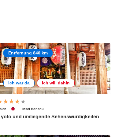
Entfernung 840 km
Ich war da
Ich will dahin
sien
Insel Honshu
yoto und umliegende Sehenswürdigkeiten