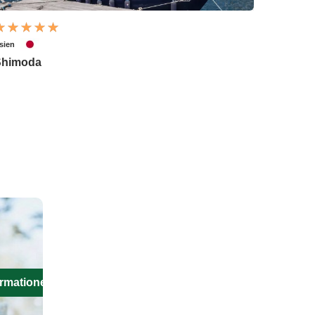
sien
Shimoda
ormationen aus