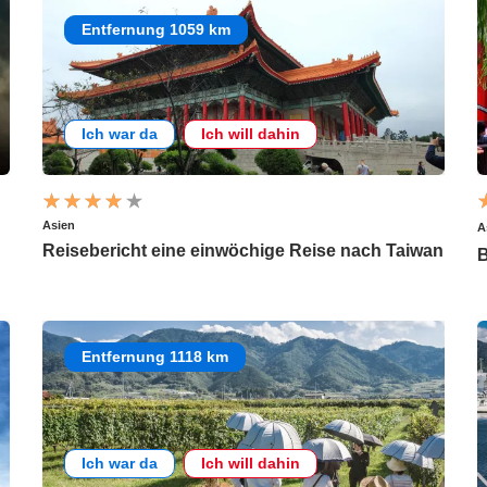
Entfernung 1059 km
Ich war da
Ich will dahin
Asien
A
Reisebericht eine einwöchige Reise nach Taiwan
B
Entfernung 1118 km
Ich war da
Ich will dahin