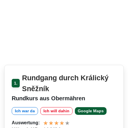
Rundgang durch Králický
1.
Sněžník
Rundkurs aus Obermähren
Ich war da
Ich will dahin
Google Maps
Auswertung: