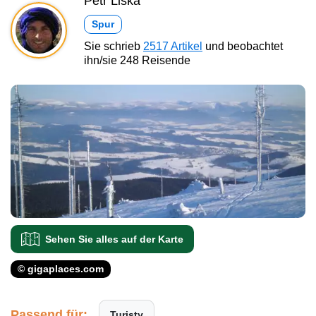
Petr Liška
Spur
Sie schrieb
2517 Artikel
und beobachtet
ihn/sie 248 Reisende
Sehen Sie alles auf der Karte
© gigaplaces.com
Passend für:
Turisty