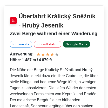
Überfahrt Králický Sněžník
3.
- Hrubý Jeseník
Zwei Berge während einer Wanderung
Ich war da
Ich will dahin
Google Maps
Auswertung:
Höhe: 1 487 m / 4 879 ft
Die Nähe der Berge Králický Sněžník und Hrubý
Jeseník lädt direkt dazu ein, ihre Gratroute, die über
steile Hänge und bequeme Wege führt, in wenigen
Tagen zu absolvieren. Die tiefen Wälder der ersten
wechselnden Fernsichten von Keprník und Praděd.
Der malerische Bergduft einer blühenden
Landschaft, Sonnenuntergänge über den sanften