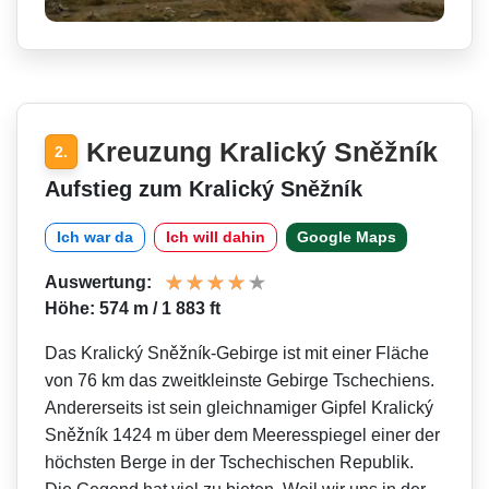
Kreuzung Kralický Sněžník
2.
Aufstieg zum Kralický Sněžník
Ich war da
Ich will dahin
Google Maps
Auswertung:
Höhe: 574 m / 1 883 ft
Das Kralický Sněžník-Gebirge ist mit einer Fläche
von 76 km das zweitkleinste Gebirge Tschechiens.
Andererseits ist sein gleichnamiger Gipfel Kralický
Sněžník 1424 m über dem Meeresspiegel einer der
höchsten Berge in der Tschechischen Republik.