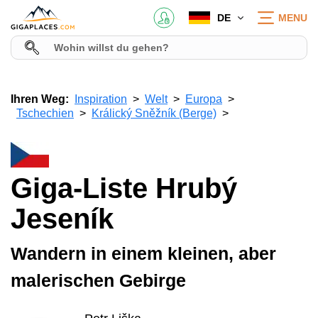
DE
MENU
Ihren Weg:
Inspiration
Welt
Europa
Tschechien
Králický Sněžník (Berge)
Giga-Liste Hrubý
Jeseník
Wandern in einem kleinen, aber
malerischen Gebirge